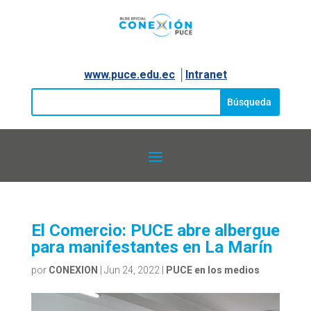
www.puce.edu.ec
│
Intranet
El Comercio: PUCE abre albergue
para manifestantes en La Marín
por
CONEXION
|
Jun 24, 2022
|
PUCE en los medios