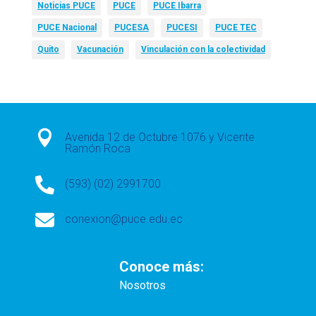
Noticias PUCE
PUCE
PUCE Ibarra
PUCE Nacional
PUCESA
PUCESI
PUCE TEC
Quito
Vacunación
Vinculación con la colectividad

Avenida 12 de Octubre 1076 y Vicente
Ramón Roca

(593) (02) 2991700

conexion@puce.edu.ec
Conoce más:
Nosotros