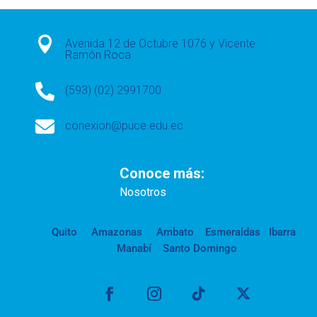

Avenida 12 de Octubre 1076 y Vicente
Ramón Roca

(593) (02) 2991700

conexion@puce.edu.ec
Conoce más:
Nosotros
Quito
Amazonas
Ambato
Esmeraldas
Ibarra
Manabí
Santo Domingo