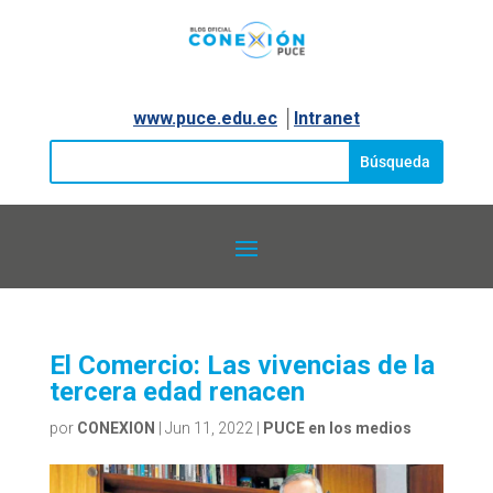
www.puce.edu.ec
│
Intranet
El Comercio: Las vivencias de la
tercera edad renacen
por
CONEXION
|
Jun 11, 2022
|
PUCE en los medios