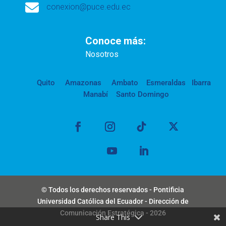

conexion@puce.edu.ec
Conoce más:
Nosotros
Quito
Amazonas
Ambato
Esmeraldas
Ibarra
Manabí
Santo Domingo
© Todos los derechos reservados - Pontificia
Universidad Católica del Ecuador - Dirección de
Comunicación Estratégica - 2026
Share This