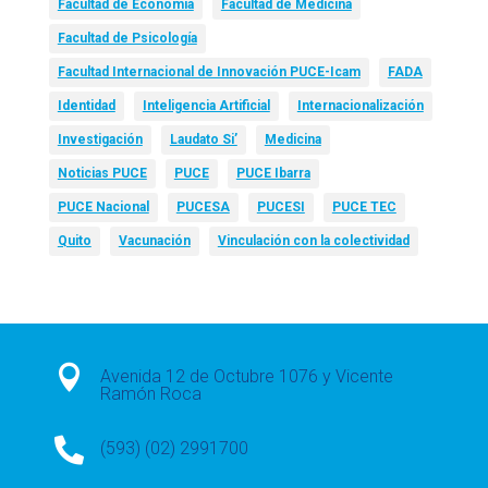
Facultad de Economía
Facultad de Medicina
Facultad de Psicología
Facultad Internacional de Innovación PUCE-Icam
FADA
Identidad
Inteligencia Artificial
Internacionalización
Investigación
Laudato Si’
Medicina
Noticias PUCE
PUCE
PUCE Ibarra
PUCE Nacional
PUCESA
PUCESI
PUCE TEC
Quito
Vacunación
Vinculación con la colectividad

Avenida 12 de Octubre 1076 y Vicente
Ramón Roca

(593) (02) 2991700