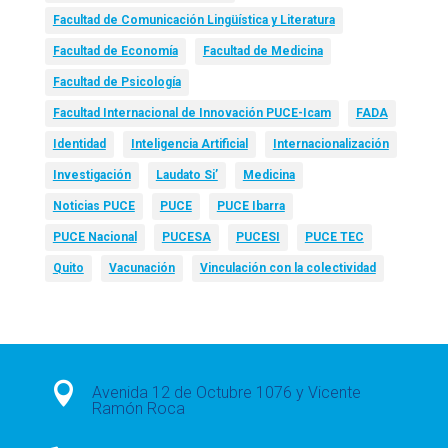
Facultad de Comunicación Lingüística y Literatura
Facultad de Economía
Facultad de Medicina
Facultad de Psicología
Facultad Internacional de Innovación PUCE-Icam
FADA
Identidad
Inteligencia Artificial
Internacionalización
Investigación
Laudato Si’
Medicina
Noticias PUCE
PUCE
PUCE Ibarra
PUCE Nacional
PUCESA
PUCESI
PUCE TEC
Quito
Vacunación
Vinculación con la colectividad

Avenida 12 de Octubre 1076 y Vicente
Ramón Roca