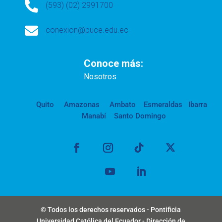

(593) (02) 2991700

conexion@puce.edu.ec
Conoce más:
Nosotros
Quito
Amazonas
Ambato
Esmeraldas
Ibarra
Manabí
Santo Domingo
© Todos los derechos reservados - Pontificia
Universidad Católica del Ecuador - Dirección de