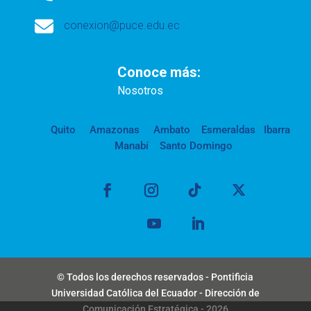

conexion@puce.edu.ec
Conoce más:
Nosotros
Quito
Amazonas
Ambato
Esmeraldas
Ibarra
Manabí
Santo Domingo
© Todos los derechos reservados - Pontificia
Universidad Católica del Ecuador - Dirección de
Comunicación Estratégica - 2026