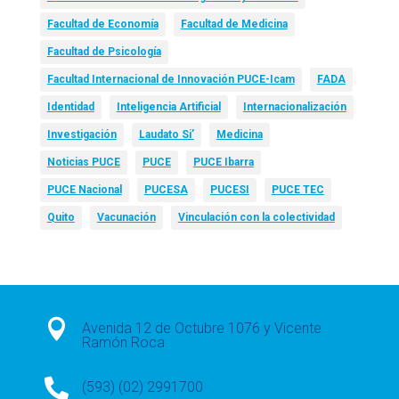
Facultad de Economía
Facultad de Medicina
Facultad de Psicología
Facultad Internacional de Innovación PUCE-Icam
FADA
Identidad
Inteligencia Artificial
Internacionalización
Investigación
Laudato Si’
Medicina
Noticias PUCE
PUCE
PUCE Ibarra
PUCE Nacional
PUCESA
PUCESI
PUCE TEC
Quito
Vacunación
Vinculación con la colectividad

Avenida 12 de Octubre 1076 y Vicente
Ramón Roca

(593) (02) 2991700