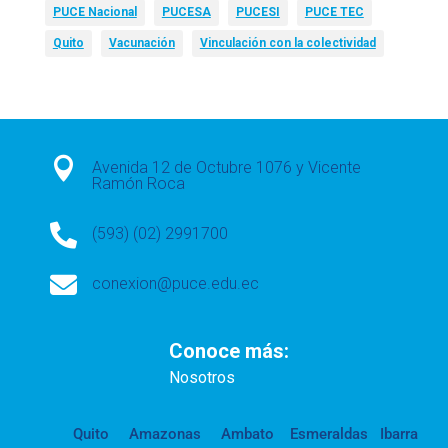
PUCE Nacional
PUCESA
PUCESI
PUCE TEC
Quito
Vacunación
Vinculación con la colectividad

Avenida 12 de Octubre 1076 y Vicente
Ramón Roca

(593) (02) 2991700

conexion@puce.edu.ec
Conoce más:
Nosotros
Quito
Amazonas
Ambato
Esmeraldas
Ibarra