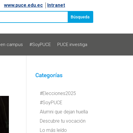
www.puce.edu.ec
│
Intranet
 en campus
#SoyPUCE
PUCE investiga
Categorías
#Elecciones2025
#SoyPUCE
Alumni que dejan huella
Descubre tu vocación
Lo más leído