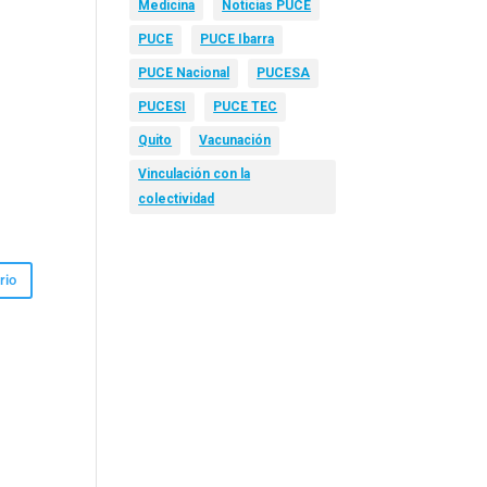
Medicina
Noticias PUCE
PUCE
PUCE Ibarra
PUCE Nacional
PUCESA
PUCESI
PUCE TEC
Quito
Vacunación
Vinculación con la
colectividad