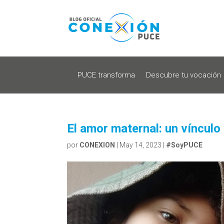
PUCE transforma
Descubre tu vocación
El amor maternal: un vínculo
por
CONEXION
|
May 14, 2023
|
#SoyPUCE