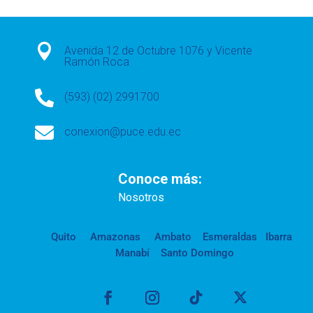

Avenida 12 de Octubre 1076 y Vicente
Ramón Roca

(593) (02) 2991700

conexion@puce.edu.ec
Conoce más:
Nosotros
Quito
Amazonas
Ambato
Esmeraldas
Ibarra
Manabí
Santo Domingo