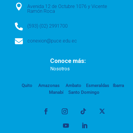

Avenida 12 de Octubre 1076 y Vicente
Ramón Roca

(593) (02) 2991700

conexion@puce.edu.ec
Conoce más:
Nosotros
Quito
Amazonas
Ambato
Esmeraldas
Ibarra
Manabí
Santo Domingo