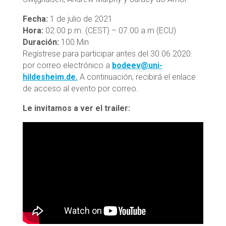
Fecha:
1 de julio de 2021
Hora:
02.00 p.m. (CEST) – 07.00 a.m (ECU)
Duración:
100 Min
Regístrese para participar antes del 30.06.2020.
por correo electrónico a
bodeev@uni-
hildesheim.de.
A continuación, recibirá el enlace
de acceso al evento por correo.
Le invitamos a ver el trailer: