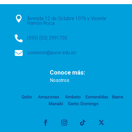

Avenida 12 de Octubre 1076 y Vicente
Ramón Roca

(593) (02) 2991700

conexion@puce.edu.ec
Conoce más:
Nosotros
Quito
Amazonas
Ambato
Esmeraldas
Ibarra
Manabí
Santo Domingo