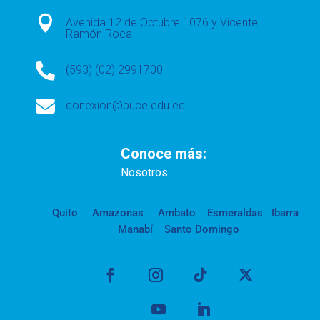

Avenida 12 de Octubre 1076 y Vicente
Ramón Roca

(593) (02) 2991700

conexion@puce.edu.ec
Conoce más:
Nosotros
Quito
Amazonas
Ambato
Esmeraldas
Ibarra
Manabí
Santo Domingo