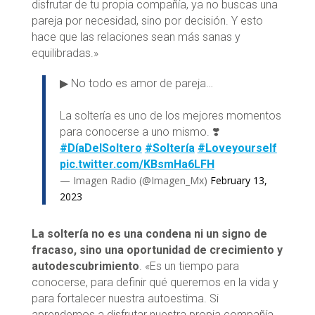
disfrutar de tu propia compañía, ya no buscas una
pareja por necesidad, sino por decisión. Y esto
hace que las relaciones sean más sanas y
equilibradas.»
▶ No todo es amor de pareja…
La soltería es uno de los mejores momentos
para conocerse a uno mismo. ❣️
#DíaDelSoltero
#Soltería
#Loveyourself
pic.twitter.com/KBsmHa6LFH
— Imagen Radio (@Imagen_Mx)
February 13,
2023
La soltería no es una condena ni un signo de
fracaso, sino una oportunidad de crecimiento y
autodescubrimiento
. «Es un tiempo para
conocerse, para definir qué queremos en la vida y
para fortalecer nuestra autoestima. Si
aprendemos a disfrutar nuestra propia compañía,