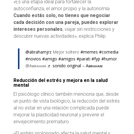
«Es una etapa ideal para fortalecer la
autoconfianza, el amor propio y la autonomía.
Cuando estás solo, no tienes que negociar
cada decisión con una pareja, puedes explorar
intereses personales
, viajar sin restricciones y
descubrir nuevas actividades», explica Philip.
@abrahamjrz
Mejor soltero
#memes
#comedia
#novios
#amigo
#amigos
#parati
#fyp
#humor
@Aʙʀᴀʜᴀᴍ
♬ sonido original – Aʙʀᴀʜᴀᴍ
Reducción del estrés y mejora en la salud
mental
El psicólogo clínico también menciona que, desde
un punto de vista biológico, la reducción del estrés
al no estar en una relación complicada puede
mejorar la plasticidad neuronal y prevenir el
envejecimiento prematuro.
«El estrés prolongado afecta la salud mental y