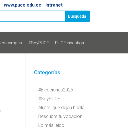
www.puce.edu.ec
│
Intranet
 en campus
#SoyPUCE
PUCE investiga
Categorías
#Elecciones2025
#SoyPUCE
Alumni que dejan huella
os
Descubre tu vocación
Lo más leído