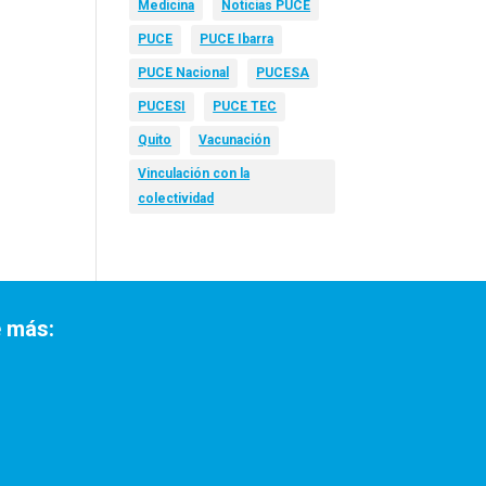
Medicina
Noticias PUCE
PUCE
PUCE Ibarra
PUCE Nacional
PUCESA
PUCESI
PUCE TEC
Quito
Vacunación
Vinculación con la
colectividad
 más: