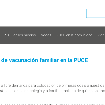
PUCE en los medios
Voces
PUCE en la comunidad
Vida
a de vacunación familiar en la PUCE
ón a libre demanda para colocación de primeras dosis a nuestros
ni
, estudiantes de colegio y a familia ampliada de quienes som