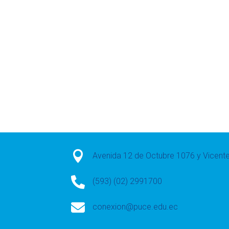

Avenida 12 de Octubre 1076 y Vicen

(593) (02) 2991700

conexion@puce.edu.ec