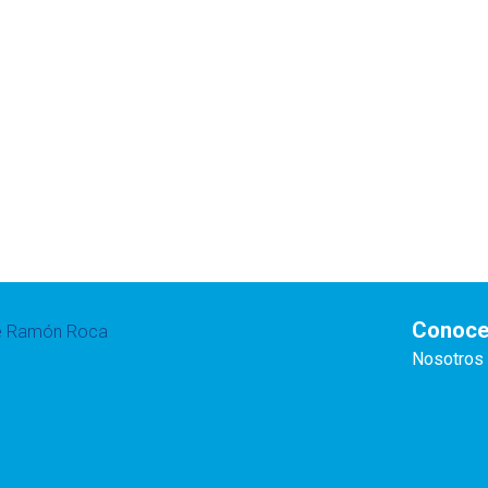
Conoce
te Ramón Roca
Nosotros