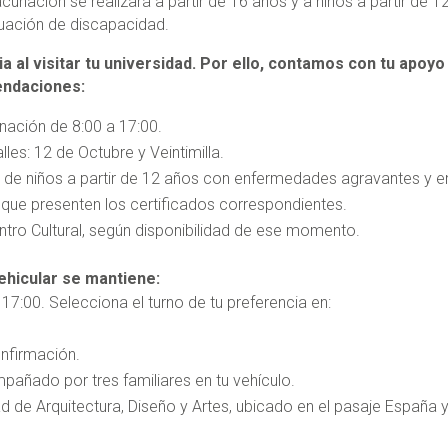
unación se realizará a partir de 16 años y a niños a partir de 1
uación de discapacidad.
 al visitar tu universidad. Por ello, contamos con tu apoyo
endaciones:
ación de 8:00 a 17:00.
les: 12 de Octubre y Veintimilla.
o de niños a partir de 12 años con enfermedades agravantes y e
 que presenten los certificados correspondientes.
ntro Cultural, según disponibilidad de ese momento.
ehicular se mantiene:
17:00. Selecciona el turno de tu preferencia en:
onfirmación.
pañado por tres familiares en tu vehículo.
d de Arquitectura, Diseño y Artes, ubicado en el pasaje España 