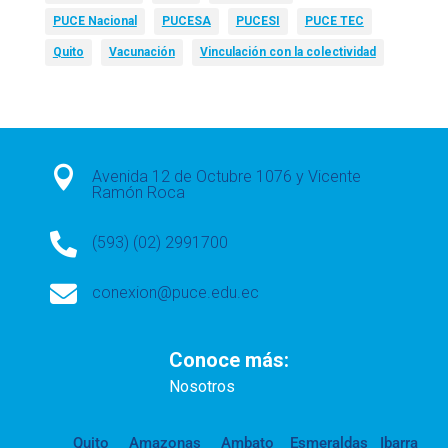
PUCE Nacional
PUCESA
PUCESI
PUCE TEC
Quito
Vacunación
Vinculación con la colectividad

Avenida 12 de Octubre 1076 y Vicente
Ramón Roca

(593) (02) 2991700

conexion@puce.edu.ec
Conoce más:
Nosotros
Quito
Amazonas
Ambato
Esmeraldas
Ibarra