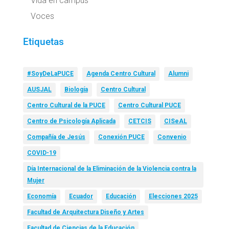
Vida en campus
Voces
Etiquetas
#SoyDeLaPUCE
Agenda Centro Cultural
Alumni
AUSJAL
Biología
Centro Cultural
Centro Cultural de la PUCE
Centro Cultural PUCE
Centro de Psicología Aplicada
CETCIS
CISeAL
Compañía de Jesús
Conexión PUCE
Convenio
COVID-19
Día Internacional de la Eliminación de la Violencia contra la
Mujer
Economía
Ecuador
Educación
Elecciones 2025
Facultad de Arquitectura Diseño y Artes
Facultad de Ciencias de la Educación