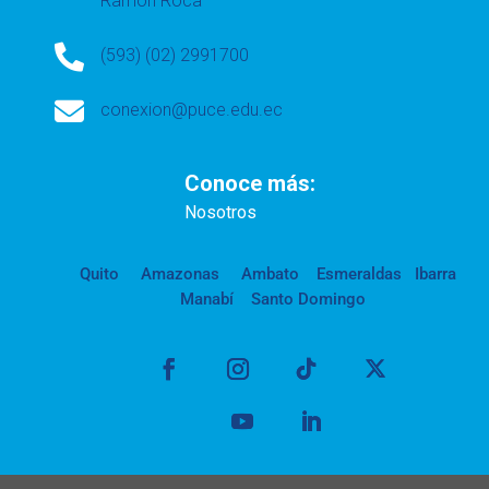
Ramón Roca

(593) (02) 2991700

conexion@puce.edu.ec
Conoce más:
Nosotros
Quito
Amazonas
Ambato
Esmeraldas
Ibarra
Manabí
Santo Domingo