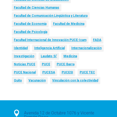
Facultad de Ciencias Humanas
Facultad de Comunicación Lingüística y Literatura
Facultad de Economía
Facultad de Medicina
Facultad de Psicología
Facultad Internacional de Innovación PUCE-Icam
FADA
Identidad
Inteligencia Artificial
Internacionalización
Investigación
Laudato Si’
Medicina
Noticias PUCE
PUCE
PUCE Ibarra
PUCE Nacional
PUCESA
PUCESI
PUCE TEC
Quito
Vacunación
Vinculación con la colectividad

Avenida 12 de Octubre 1076 y Vicente