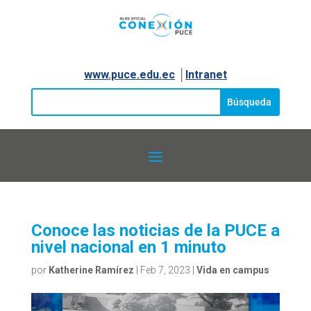
www.puce.edu.ec
│
Intranet
Conoce las noticias de la PUCE a
nivel nacional en 1 minuto
por
Katherine Ramírez
|
Feb 7, 2023
|
Vida en campus