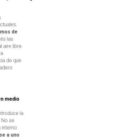
s
ctuales.
smos de
rés las
aire libre.
ra
cia de que
dadero
en medio
troduce la
. No se
n interno
se a uno