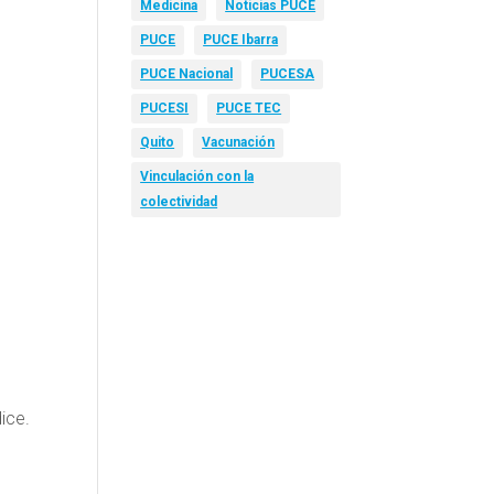
Medicina
Noticias PUCE
PUCE
PUCE Ibarra
PUCE Nacional
PUCESA
PUCESI
PUCE TEC
Quito
Vacunación
Vinculación con la
colectividad
a
 dice.