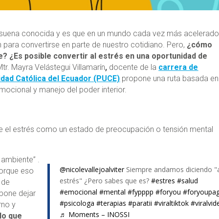
e suena conocida y es que en un mundo cada vez más acelerado
n para convertirse en parte de nuestro cotidiano. Pero,
¿cómo
e? ¿Es posible convertir al estrés en una oportunidad de
tr. Mayra Velástegui Villamarín
,
docente de la
carrera de
sidad Católica del Ecuador (PUCE)
propone una ruta basada en
emocional y manejo del poder interior.
ne el estrés como un estado de preocupación o tensión mental
 ambiente” .
@nicolevallejoalviter
Siempre andamos diciendo "a
porque eso
estrés" ¿Pero sabes que es?
#estres
#salud
 de
#emocional
#mental
#fypppp
#foryou
#foryoupa
opone dejar
#psicologa
#terapias
#paratii
#viraltiktok
#viralvid
rno y
♬ Moments – INOSSI
 lo que