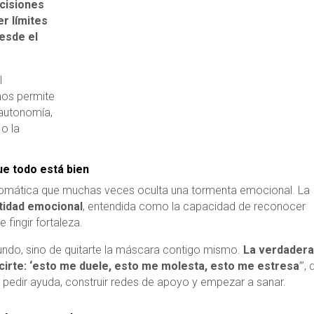
cisiones
r límites
esde el
l
nos permite
y autonomía,
o la
ue todo está bien
utomática que muchas veces oculta una tormenta emocional. La
tidad emocional
, entendida como la capacidad de reconocer
fingir fortaleza.
undo, sino de quitarte la máscara contigo mismo.
La verdader
irte: ‘esto me duele, esto me molesta, esto me estresa
’”,
e pedir ayuda, construir redes de apoyo y empezar a sanar.