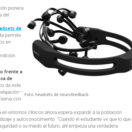
ción pionera
a del
adsets de
ta permite
uos en
ndición.
o frente a
nsa de
os da este
relajación—
Foto: headsets de neurofeedback.
 misma con
en entornos clínicos ahora espera expandir a la población
dizaje y autoconocimiento. “Cuando el estudiante ve que lo que 
nseguridad o su miedo al futuro, ahí empieza una verdadera