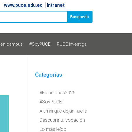
www.puce.edu.ec
│
Intranet
 en campus
#SoyPUCE
PUCE investiga
Categorías
#Elecciones2025
#SoyPUCE
Alumni que dejan huella
Descubre tu vocación
Lo más leído