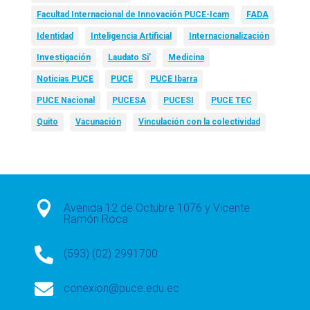
Facultad Internacional de Innovación PUCE-Icam
FADA
Identidad
Inteligencia Artificial
Internacionalización
Investigación
Laudato Si’
Medicina
Noticias PUCE
PUCE
PUCE Ibarra
PUCE Nacional
PUCESA
PUCESI
PUCE TEC
Quito
Vacunación
Vinculación con la colectividad

Avenida 12 de Octubre 1076 y Vicente
Ramón Roca

(593) (02) 2991700

conexion@puce.edu.ec