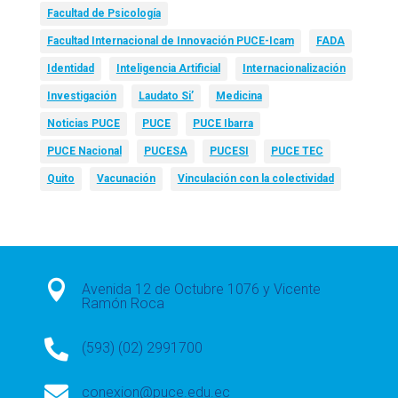
Facultad de Psicología
Facultad Internacional de Innovación PUCE-Icam
FADA
Identidad
Inteligencia Artificial
Internacionalización
Investigación
Laudato Si’
Medicina
Noticias PUCE
PUCE
PUCE Ibarra
PUCE Nacional
PUCESA
PUCESI
PUCE TEC
Quito
Vacunación
Vinculación con la colectividad

Avenida 12 de Octubre 1076 y Vicente
Ramón Roca

(593) (02) 2991700

conexion@puce.edu.ec