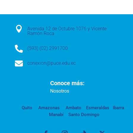

Avenida 12 de Octubre 1076 y Vicente
Ramón Roca

(593) (02) 2991700

conexion@puce.edu.ec
Conoce más:
Nosotros
Quito
Amazonas
Ambato
Esmeraldas
Ibarra
Manabí
Santo Domingo