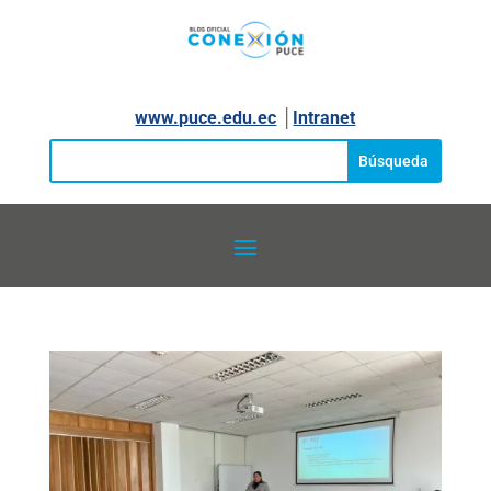
www.puce.edu.ec
│
Intranet