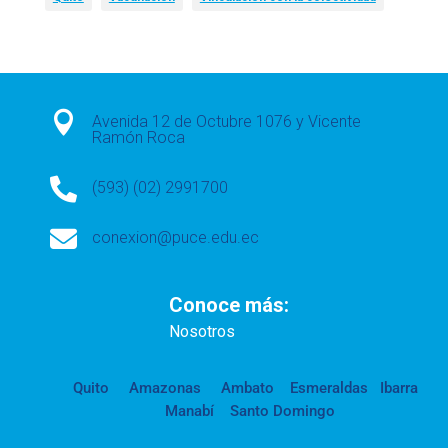

Avenida 12 de Octubre 1076 y Vicente
Ramón Roca

(593) (02) 2991700

conexion@puce.edu.ec
Conoce más:
Nosotros
Quito
Amazonas
Ambato
Esmeraldas
Ibarra
Manabí
Santo Domingo