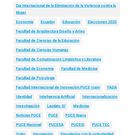
Día Internacional de la Eliminación de la Violencia contra la
Mujer
Economía
Ecuador
Educación
Elecciones 2025
Facultad de Arquitectura Diseño y Artes
Facultad de Ciencias de la Educación
Facultad de Ciencias Humanas
Facultad de Comunicación Lingüística y Literatura
Facultad de Economía
Facultad de Medicina
Facultad de Psicología
Facultad Internacional de Innovación PUCE-Icam
FADA
Identidad
Inteligencia Artificial
Internacionalización
Investigación
Laudato Si’
Medicina
Noticias PUCE
PUCE
PUCE Ibarra
PUCE Nacional
PUCESA
PUCESI
PUCE TEC
Quito
Vacunación
Vinculación con la colectividad