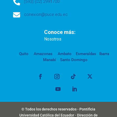

(593) (02) 2991700

conexion@puce.edu.ec
Conoce más:
Nosotros
Quito
Amazonas
Ambato
Esmeraldas
Ibarra
Manabí
Santo Domingo
© Todos los derechos reservados - Pontificia
Universidad Católica del Ecuador - Dirección de