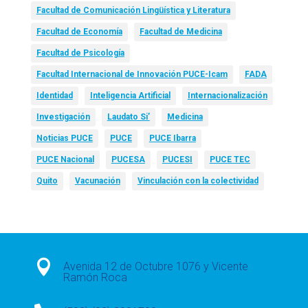
Facultad de Comunicación Lingüística y Literatura
Facultad de Economía
Facultad de Medicina
Facultad de Psicología
Facultad Internacional de Innovación PUCE-Icam
FADA
Identidad
Inteligencia Artificial
Internacionalización
Investigación
Laudato Si’
Medicina
Noticias PUCE
PUCE
PUCE Ibarra
PUCE Nacional
PUCESA
PUCESI
PUCE TEC
Quito
Vacunación
Vinculación con la colectividad

Avenida 12 de Octubre 1076 y Vicente
Ramón Roca