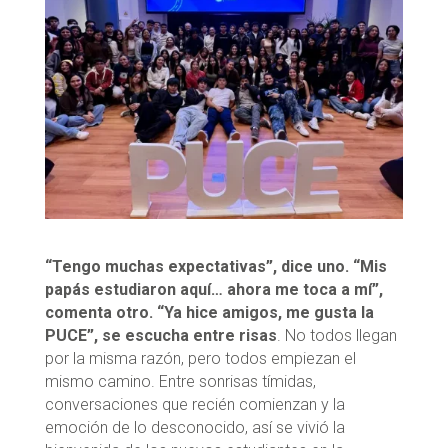
“Tengo muchas expectativas”, dice uno. “Mis
papás estudiaron aquí… ahora me toca a mí”,
comenta otro. “Ya hice amigos, me gusta la
PUCE”, se escucha entre risas
. No todos llegan
por la misma razón, pero todos empiezan el
mismo camino. Entre sonrisas tímidas,
conversaciones que recién comienzan y la
emoción de lo desconocido, así se vivió la