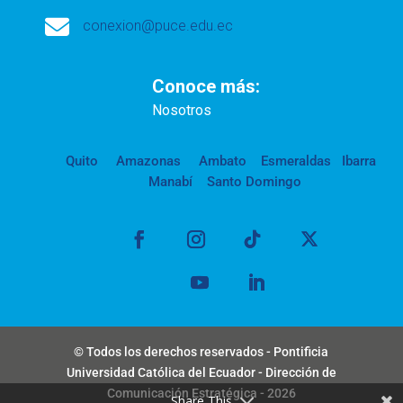

conexion@puce.edu.ec
Conoce más:
Nosotros
Quito
Amazonas
Ambato
Esmeraldas
Ibarra
Manabí
Santo Domingo
© Todos los derechos reservados - Pontificia
Universidad Católica del Ecuador - Dirección de
Comunicación Estratégica - 2026
Share This