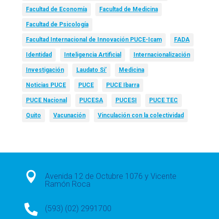
Facultad de Economía
Facultad de Medicina
Facultad de Psicología
Facultad Internacional de Innovación PUCE-Icam
FADA
Identidad
Inteligencia Artificial
Internacionalización
Investigación
Laudato Si’
Medicina
Noticias PUCE
PUCE
PUCE Ibarra
PUCE Nacional
PUCESA
PUCESI
PUCE TEC
Quito
Vacunación
Vinculación con la colectividad

Avenida 12 de Octubre 1076 y Vicente
Ramón Roca

(593) (02) 2991700