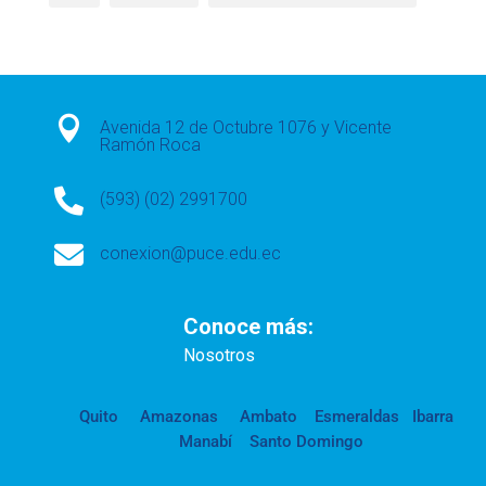

Avenida 12 de Octubre 1076 y Vicente
Ramón Roca

(593) (02) 2991700

conexion@puce.edu.ec
Conoce más:
Nosotros
Quito
Amazonas
Ambato
Esmeraldas
Ibarra
Manabí
Santo Domingo