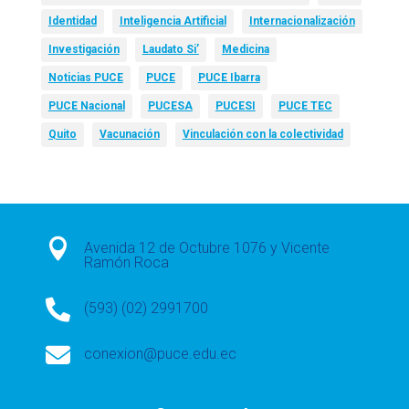
Identidad
Inteligencia Artificial
Internacionalización
Investigación
Laudato Si’
Medicina
Noticias PUCE
PUCE
PUCE Ibarra
PUCE Nacional
PUCESA
PUCESI
PUCE TEC
Quito
Vacunación
Vinculación con la colectividad

Avenida 12 de Octubre 1076 y Vicente
Ramón Roca

(593) (02) 2991700

conexion@puce.edu.ec