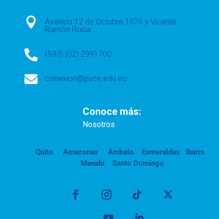

Avenida 12 de Octubre 1076 y Vicente
Ramón Roca

(593) (02) 2991700

conexion@puce.edu.ec
Conoce más:
Nosotros
Quito
Amazonas
Ambato
Esmeraldas
Ibarra
Manabí
Santo Domingo