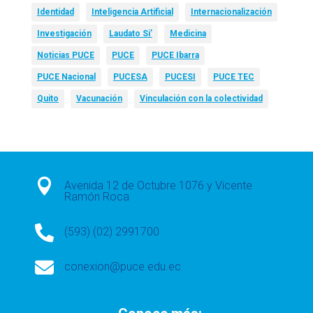
Identidad
Inteligencia Artificial
Internacionalización
Investigación
Laudato Si’
Medicina
Noticias PUCE
PUCE
PUCE Ibarra
PUCE Nacional
PUCESA
PUCESI
PUCE TEC
Quito
Vacunación
Vinculación con la colectividad

Avenida 12 de Octubre 1076 y Vicente
Ramón Roca

(593) (02) 2991700

conexion@puce.edu.ec