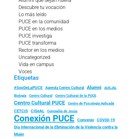
Alumni que dejan huella
Descubre tu vocación
Lo más leído
PUCE en la comunidad
PUCE en los medios
PUCE investiga
PUCE transforma
Rector en los medios
Uncategorized
Vida en campus
Voces
Etiquetas
Alumni
#SoyDeLaPUCE
Agenda Centro Cultural
AUSJAL
Biología
Centro Cultural
Centro Cultural de la PUCE
Centro Cultural PUCE
Centro de Psicología Aplicada
CISeAL
CETCIS
Compañía de Jesús
Conexión PUCE
Convenio
COVID-19
Día Internacional de la Eliminación de la Violencia contra la
Mujer