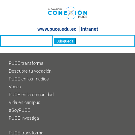
www.puce.edu.ec
│
Intranet
Buscar:
PUCE transforma
Descubre tu vocación
PUCE en los medios
Voces
PUCE en la comunidad
Vida en campus
#SoyPUCE
PUCE investiga
PUCE transforma