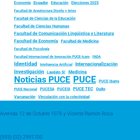
Ecuador
Economía
Educación
Elecciones 2025
Facultad de Arquitectura Diseño y Artes
Facultad de Ciencias de la Educación
Facultad de Ciencias Humanas
Facultad de Comunicación Lingüística y Literatura
Facultad de Economía
Facultad de Medicina
Facultad de Psicología
FADA
Facultad Internacional de Innovación PUCE-Icam
Identidad
Internacionalización
Inteligencia Artificial
Investigación
Medicina
Laudato Si’
PUCE
Noticias PUCE
PUCE Ibarra
PUCE TEC
Quito
PUCESA
PUCESI
PUCE Nacional
Vacunación
Vinculación con la colectividad
Avenida 12 de Octubre 1076 y Vicente Ramón Roca
(593) (02) 2991700