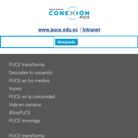
www.puce.edu.ec
│
Intranet
Buscar:
PUCE transforma
Descubre tu vocación
PUCE en los medios
Voces
PUCE en la comunidad
Vida en campus
#SoyPUCE
PUCE investiga
PUCE transforma