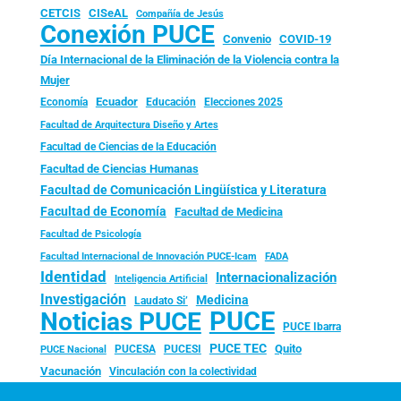
CISeAL
CETCIS
Compañía de Jesús
Conexión PUCE
Convenio
COVID-19
Día Internacional de la Eliminación de la Violencia contra la
Mujer
Ecuador
Economía
Educación
Elecciones 2025
Facultad de Arquitectura Diseño y Artes
Facultad de Ciencias de la Educación
Facultad de Ciencias Humanas
Facultad de Comunicación Lingüística y Literatura
Facultad de Economía
Facultad de Medicina
Facultad de Psicología
FADA
Facultad Internacional de Innovación PUCE-Icam
Identidad
Internacionalización
Inteligencia Artificial
Investigación
Medicina
Laudato Si’
PUCE
Noticias PUCE
PUCE Ibarra
PUCE TEC
Quito
PUCESA
PUCESI
PUCE Nacional
Vacunación
Vinculación con la colectividad