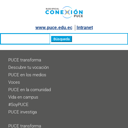
www.puce.edu.ec
│
Intranet
Buscar:
PUCE transforma
Descubre tu vocación
PUCE en los medios
Voces
PUCE en la comunidad
Vida en campus
#SoyPUCE
PUCE investiga
PUCE transforma