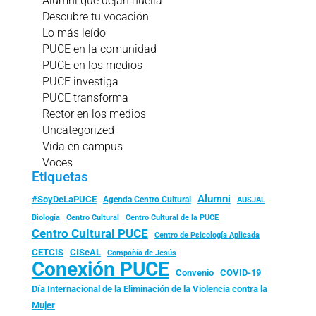
Alumni que dejan huella
Descubre tu vocación
Lo más leído
PUCE en la comunidad
PUCE en los medios
PUCE investiga
PUCE transforma
Rector en los medios
Uncategorized
Vida en campus
Voces
Etiquetas
Alumni
#SoyDeLaPUCE
Agenda Centro Cultural
AUSJAL
Biología
Centro Cultural
Centro Cultural de la PUCE
Centro Cultural PUCE
Centro de Psicología Aplicada
CISeAL
CETCIS
Compañía de Jesús
Conexión PUCE
Convenio
COVID-19
Día Internacional de la Eliminación de la Violencia contra la
Mujer