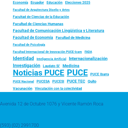
Ecuador
Economía
Educación
Elecciones 2025
Facultad de Arquitectura Diseño y Artes
Facultad de Ciencias de la Educación
Facultad de Ciencias Humanas
Facultad de Comunicación Lingüística y Literatura
Facultad de Economía
Facultad de Medicina
Facultad de Psicología
FADA
Facultad Internacional de Innovación PUCE-Icam
Identidad
Internacionalización
Inteligencia Artificial
Investigación
Medicina
Laudato Si’
PUCE
Noticias PUCE
PUCE Ibarra
PUCE TEC
Quito
PUCESA
PUCESI
PUCE Nacional
Vacunación
Vinculación con la colectividad
Avenida 12 de Octubre 1076 y Vicente Ramón Roca
(593) (02) 2991700