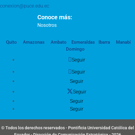
conexion@puce.edu.ec
Conoce más:
Nosotros
Quito
Amazonas
Ambato
Esmeraldas
Ibarra
Manabí
Domingo
Seguir
Seguir
Seguir
Seguir
Seguir
Seguir
© Todos los derechos reservados - Pontificia Universidad Católica del
Ecuador - Dirección de Comunicación Estratégica - 2026