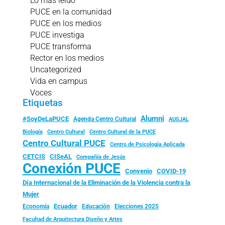
Lo más leído
PUCE en la comunidad
PUCE en los medios
PUCE investiga
PUCE transforma
Rector en los medios
Uncategorized
Vida en campus
Voces
Etiquetas
Alumni
#SoyDeLaPUCE
Agenda Centro Cultural
AUSJAL
Biología
Centro Cultural
Centro Cultural de la PUCE
Centro Cultural PUCE
Centro de Psicología Aplicada
CISeAL
CETCIS
Compañía de Jesús
Conexión PUCE
Convenio
COVID-19
Día Internacional de la Eliminación de la Violencia contra la
Mujer
Ecuador
Economía
Educación
Elecciones 2025
Facultad de Arquitectura Diseño y Artes