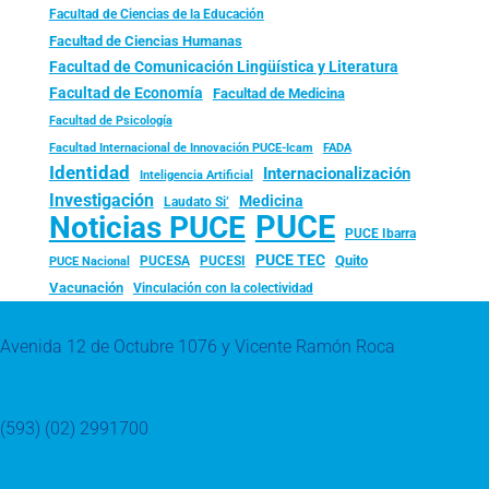
Facultad de Ciencias de la Educación
Facultad de Ciencias Humanas
Facultad de Comunicación Lingüística y Literatura
Facultad de Economía
Facultad de Medicina
Facultad de Psicología
FADA
Facultad Internacional de Innovación PUCE-Icam
Identidad
Internacionalización
Inteligencia Artificial
Investigación
Medicina
Laudato Si’
PUCE
Noticias PUCE
PUCE Ibarra
PUCE TEC
Quito
PUCESA
PUCESI
PUCE Nacional
Vacunación
Vinculación con la colectividad
Avenida 12 de Octubre 1076 y Vicente Ramón Roca
(593) (02) 2991700