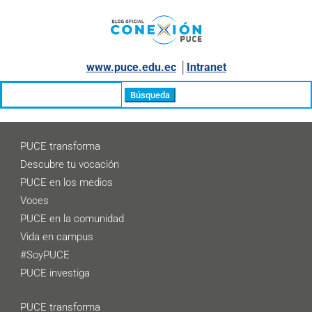
www.puce.edu.ec
│
Intranet
Buscar:
PUCE transforma
Descubre tu vocación
PUCE en los medios
Voces
PUCE en la comunidad
Vida en campus
#SoyPUCE
PUCE investiga
PUCE transforma