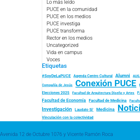
Lo más leído
PUCE en la comunidad
PUCE en los medios
PUCE investiga
PUCE transforma
Rector en los medios
Uncategorized
Vida en campus
Voces
Etiquetas
Alumni
#SoyDeLaPUCE
Agenda Centro Cultural
AUS
Conexión PUCE
Compañía de Jesús
Elecciones 2025
F
Facultad de Arquitectura Diseño y Artes
Facultad de Economía
Facultad de Medicina
Facult
Notic
Investigación
Medicina
Laudato Si’
Vinculación con la colectividad
Avenida 12 de Octubre 1076 y Vicente Ramón Roca