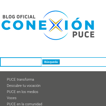
Buscar:
PUCE transforma
Descubre tu vocación
PUCE en los medios
Voces
PUCE en la comunidad