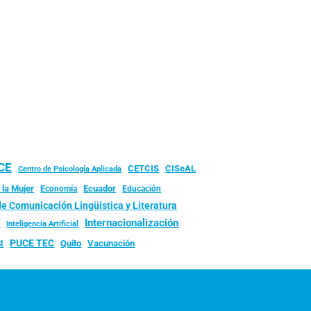
UCE
CISeAL
CETCIS
Centro de Psicología Aplicada
 la Mujer
Ecuador
Economía
Educación
de Comunicación Lingüística y Literatura
d
Internacionalización
Inteligencia Artificial
PUCE TEC
Quito
Vacunación
I