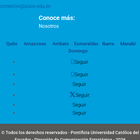
conexion@puce.edu.ec
Conoce más:
Nosotros
Quito
Amazonas
Ambato
Esmeraldas
Ibarra
Manabí
Domingo
Seguir
Seguir
Seguir
Seguir
Seguir
Seguir
© Todos los derechos reservados - Pontificia Universidad Católica del
Ecuador - Dirección de Comunicación Estratégica - 2026