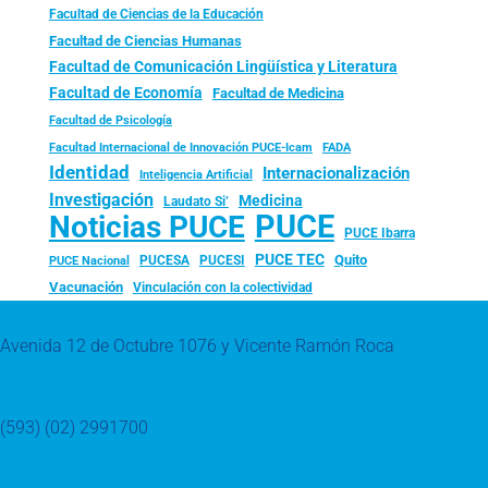
Facultad de Ciencias de la Educación
Facultad de Ciencias Humanas
Facultad de Comunicación Lingüística y Literatura
Facultad de Economía
Facultad de Medicina
Facultad de Psicología
FADA
Facultad Internacional de Innovación PUCE-Icam
Identidad
Internacionalización
Inteligencia Artificial
Investigación
Medicina
Laudato Si’
PUCE
Noticias PUCE
PUCE Ibarra
PUCE TEC
Quito
PUCESA
PUCESI
PUCE Nacional
Vacunación
Vinculación con la colectividad
Avenida 12 de Octubre 1076 y Vicente Ramón Roca
(593) (02) 2991700