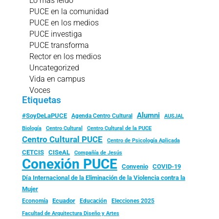
Lo más leído
PUCE en la comunidad
PUCE en los medios
PUCE investiga
PUCE transforma
Rector en los medios
Uncategorized
Vida en campus
Voces
Etiquetas
Alumni
#SoyDeLaPUCE
Agenda Centro Cultural
AUSJAL
Biología
Centro Cultural
Centro Cultural de la PUCE
Centro Cultural PUCE
Centro de Psicología Aplicada
CISeAL
CETCIS
Compañía de Jesús
Conexión PUCE
Convenio
COVID-19
Día Internacional de la Eliminación de la Violencia contra la
Mujer
Ecuador
Economía
Educación
Elecciones 2025
Facultad de Arquitectura Diseño y Artes