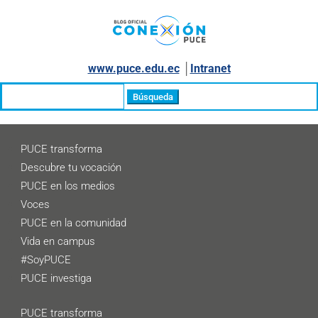
www.puce.edu.ec
│
Intranet
Buscar:
PUCE transforma
Descubre tu vocación
PUCE en los medios
Voces
PUCE en la comunidad
Vida en campus
#SoyPUCE
PUCE investiga
PUCE transforma