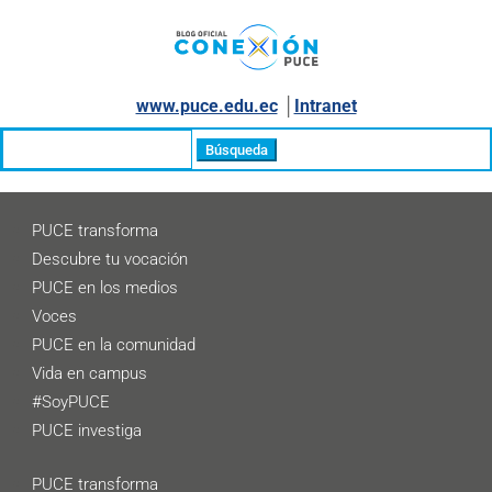
www.puce.edu.ec
│
Intranet
Buscar:
PUCE transforma
Descubre tu vocación
PUCE en los medios
Voces
PUCE en la comunidad
Vida en campus
#SoyPUCE
PUCE investiga
PUCE transforma