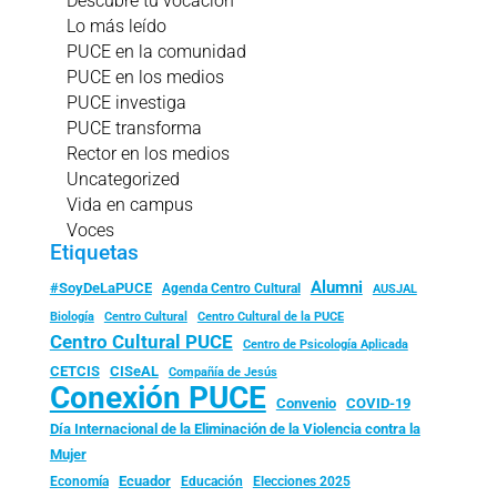
Descubre tu vocación
Lo más leído
PUCE en la comunidad
PUCE en los medios
PUCE investiga
PUCE transforma
Rector en los medios
Uncategorized
Vida en campus
Voces
Etiquetas
Alumni
#SoyDeLaPUCE
Agenda Centro Cultural
AUSJAL
Biología
Centro Cultural
Centro Cultural de la PUCE
Centro Cultural PUCE
Centro de Psicología Aplicada
CISeAL
CETCIS
Compañía de Jesús
Conexión PUCE
Convenio
COVID-19
Día Internacional de la Eliminación de la Violencia contra la
Mujer
Ecuador
Economía
Educación
Elecciones 2025