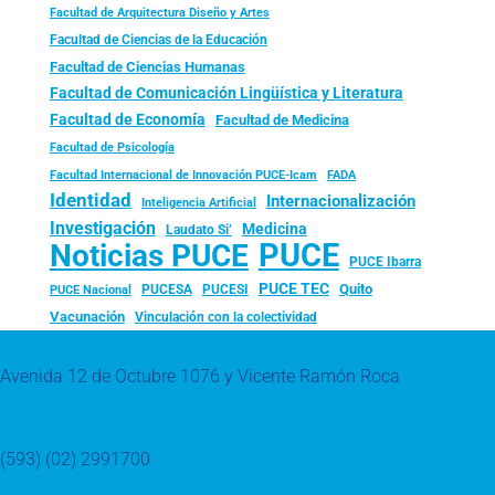
Facultad de Arquitectura Diseño y Artes
Facultad de Ciencias de la Educación
Facultad de Ciencias Humanas
Facultad de Comunicación Lingüística y Literatura
Facultad de Economía
Facultad de Medicina
Facultad de Psicología
FADA
Facultad Internacional de Innovación PUCE-Icam
Identidad
Internacionalización
Inteligencia Artificial
Investigación
Medicina
Laudato Si’
PUCE
Noticias PUCE
PUCE Ibarra
PUCE TEC
Quito
PUCESA
PUCESI
PUCE Nacional
Vacunación
Vinculación con la colectividad
Avenida 12 de Octubre 1076 y Vicente Ramón Roca
(593) (02) 2991700