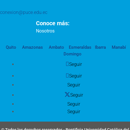
conexion@puce.edu.ec
Conoce más:
Nosotros
Quito
Amazonas
Ambato
Esmeraldas
Ibarra
Manabí
Domingo
Seguir
Seguir
Seguir
Seguir
Seguir
Seguir
© Todos los derechos reservados - Pontificia Universidad Católica del