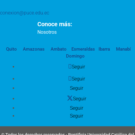
conexion@puce.edu.ec
Conoce más:
Nosotros
Quito
Amazonas
Ambato
Esmeraldas
Ibarra
Manabí
Domingo
Seguir
Seguir
Seguir
Seguir
Seguir
Seguir
© Todos los derechos reservados - Pontificia Universidad Católica del