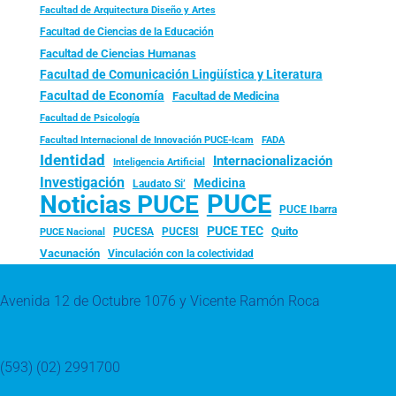
Facultad de Arquitectura Diseño y Artes
Facultad de Ciencias de la Educación
Facultad de Ciencias Humanas
Facultad de Comunicación Lingüística y Literatura
Facultad de Economía
Facultad de Medicina
Facultad de Psicología
FADA
Facultad Internacional de Innovación PUCE-Icam
Identidad
Internacionalización
Inteligencia Artificial
Investigación
Medicina
Laudato Si’
PUCE
Noticias PUCE
PUCE Ibarra
PUCE TEC
Quito
PUCESA
PUCESI
PUCE Nacional
Vacunación
Vinculación con la colectividad
Avenida 12 de Octubre 1076 y Vicente Ramón Roca
(593) (02) 2991700