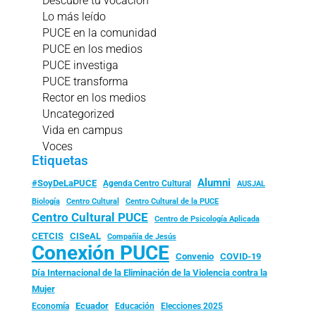
Descubre tu vocación
Lo más leído
PUCE en la comunidad
PUCE en los medios
PUCE investiga
PUCE transforma
Rector en los medios
Uncategorized
Vida en campus
Voces
Etiquetas
Alumni
#SoyDeLaPUCE
Agenda Centro Cultural
AUSJAL
Biología
Centro Cultural
Centro Cultural de la PUCE
Centro Cultural PUCE
Centro de Psicología Aplicada
CISeAL
CETCIS
Compañía de Jesús
Conexión PUCE
Convenio
COVID-19
Día Internacional de la Eliminación de la Violencia contra la
Mujer
Ecuador
Economía
Educación
Elecciones 2025