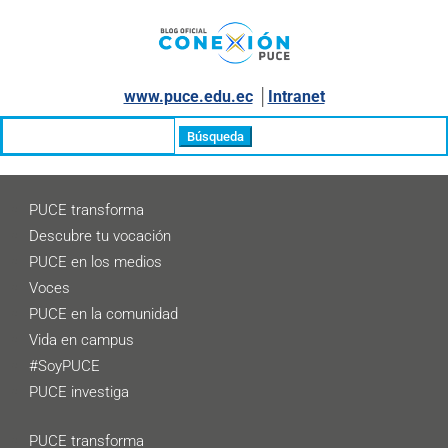
www.puce.edu.ec
│
Intranet
Buscar:
PUCE transforma
Descubre tu vocación
PUCE en los medios
Voces
PUCE en la comunidad
Vida en campus
#SoyPUCE
PUCE investiga
PUCE transforma