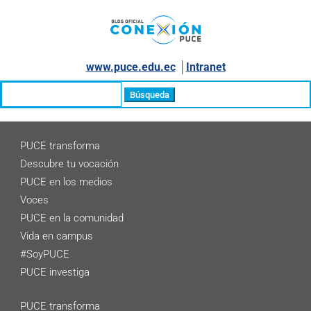
www.puce.edu.ec
│
Intranet
Buscar:
PUCE transforma
Descubre tu vocación
PUCE en los medios
Voces
PUCE en la comunidad
Vida en campus
#SoyPUCE
PUCE investiga
PUCE transforma