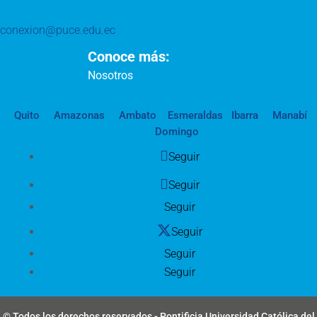
conexion@puce.edu.ec
Conoce más:
Nosotros
Quito
Amazonas
Ambato
Esmeraldas
Ibarra
Manabí
Domingo
Seguir
Seguir
Seguir
Seguir
Seguir
Seguir
© Todos los derechos reservados - Pontificia Universidad Católica del