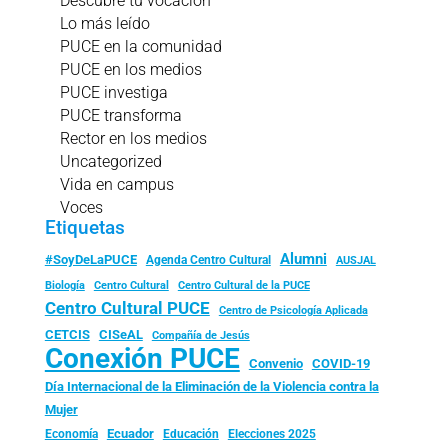
Descubre tu vocación
Lo más leído
PUCE en la comunidad
PUCE en los medios
PUCE investiga
PUCE transforma
Rector en los medios
Uncategorized
Vida en campus
Voces
Etiquetas
Alumni
#SoyDeLaPUCE
Agenda Centro Cultural
AUSJAL
Biología
Centro Cultural
Centro Cultural de la PUCE
Centro Cultural PUCE
Centro de Psicología Aplicada
CISeAL
CETCIS
Compañía de Jesús
Conexión PUCE
Convenio
COVID-19
Día Internacional de la Eliminación de la Violencia contra la
Mujer
Ecuador
Economía
Educación
Elecciones 2025