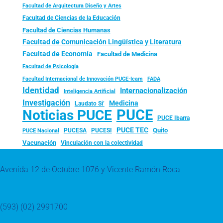
Facultad de Arquitectura Diseño y Artes
Facultad de Ciencias de la Educación
Facultad de Ciencias Humanas
Facultad de Comunicación Lingüística y Literatura
Facultad de Economía
Facultad de Medicina
Facultad de Psicología
FADA
Facultad Internacional de Innovación PUCE-Icam
Identidad
Internacionalización
Inteligencia Artificial
Investigación
Medicina
Laudato Si’
PUCE
Noticias PUCE
PUCE Ibarra
PUCE TEC
Quito
PUCESA
PUCESI
PUCE Nacional
Vacunación
Vinculación con la colectividad
Avenida 12 de Octubre 1076 y Vicente Ramón Roca
(593) (02) 2991700