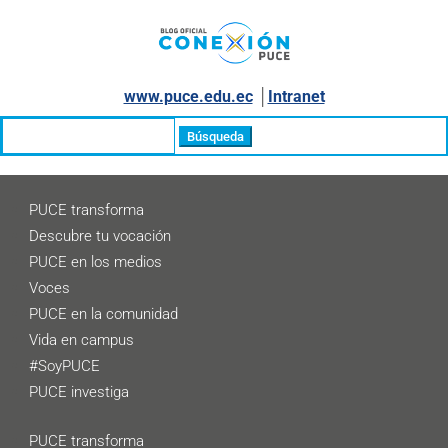
www.puce.edu.ec
│
Intranet
Buscar:
PUCE transforma
Descubre tu vocación
PUCE en los medios
Voces
PUCE en la comunidad
Vida en campus
#SoyPUCE
PUCE investiga
PUCE transforma