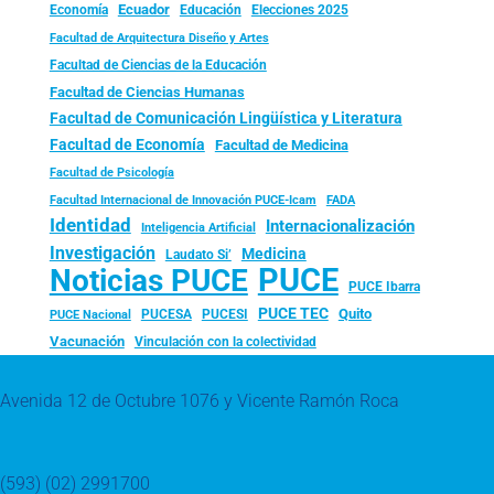
Ecuador
Economía
Educación
Elecciones 2025
Facultad de Arquitectura Diseño y Artes
Facultad de Ciencias de la Educación
Facultad de Ciencias Humanas
Facultad de Comunicación Lingüística y Literatura
Facultad de Economía
Facultad de Medicina
Facultad de Psicología
FADA
Facultad Internacional de Innovación PUCE-Icam
Identidad
Internacionalización
Inteligencia Artificial
Investigación
Medicina
Laudato Si’
PUCE
Noticias PUCE
PUCE Ibarra
PUCE TEC
Quito
PUCESA
PUCESI
PUCE Nacional
Vacunación
Vinculación con la colectividad
Avenida 12 de Octubre 1076 y Vicente Ramón Roca
(593) (02) 2991700