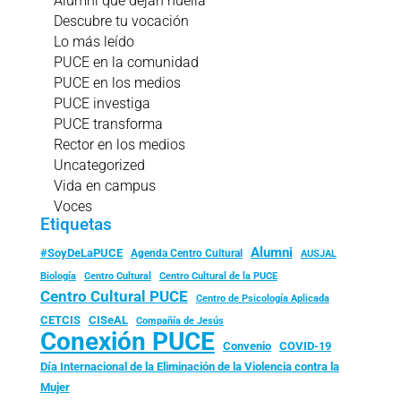
Alumni que dejan huella
Descubre tu vocación
Lo más leído
PUCE en la comunidad
PUCE en los medios
PUCE investiga
PUCE transforma
Rector en los medios
Uncategorized
Vida en campus
Voces
Etiquetas
Alumni
#SoyDeLaPUCE
Agenda Centro Cultural
AUSJAL
Biología
Centro Cultural
Centro Cultural de la PUCE
Centro Cultural PUCE
Centro de Psicología Aplicada
CISeAL
CETCIS
Compañía de Jesús
Conexión PUCE
Convenio
COVID-19
Día Internacional de la Eliminación de la Violencia contra la
Mujer