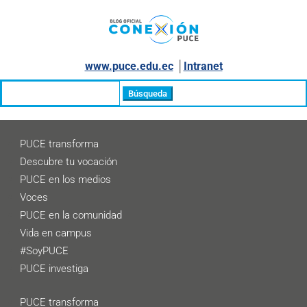
www.puce.edu.ec
│
Intranet
Buscar:
PUCE transforma
Descubre tu vocación
PUCE en los medios
Voces
PUCE en la comunidad
Vida en campus
#SoyPUCE
PUCE investiga
PUCE transforma