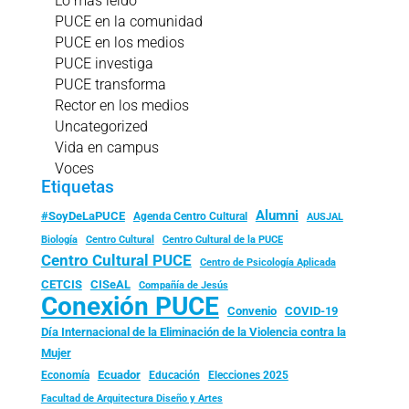
Lo más leído
PUCE en la comunidad
PUCE en los medios
PUCE investiga
PUCE transforma
Rector en los medios
Uncategorized
Vida en campus
Voces
Etiquetas
Alumni
#SoyDeLaPUCE
Agenda Centro Cultural
AUSJAL
Biología
Centro Cultural
Centro Cultural de la PUCE
Centro Cultural PUCE
Centro de Psicología Aplicada
CISeAL
CETCIS
Compañía de Jesús
Conexión PUCE
Convenio
COVID-19
Día Internacional de la Eliminación de la Violencia contra la
Mujer
Ecuador
Economía
Educación
Elecciones 2025
Facultad de Arquitectura Diseño y Artes