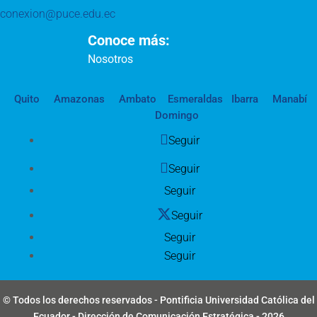
conexion@puce.edu.ec
Conoce más:
Nosotros
Quito
Amazonas
Ambato
Esmeraldas
Ibarra
Manabí
Domingo
Seguir
Seguir
Seguir
Seguir
Seguir
Seguir
© Todos los derechos reservados - Pontificia Universidad Católica del
Ecuador - Dirección de Comunicación Estratégica - 2026