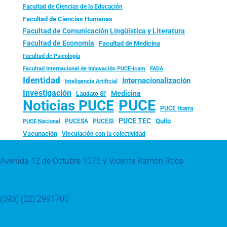
Facultad de Ciencias de la Educación
Facultad de Ciencias Humanas
Facultad de Comunicación Lingüística y Literatura
Facultad de Economía
Facultad de Medicina
Facultad de Psicología
FADA
Facultad Internacional de Innovación PUCE-Icam
Identidad
Internacionalización
Inteligencia Artificial
Investigación
Medicina
Laudato Si’
PUCE
Noticias PUCE
PUCE Ibarra
PUCE TEC
Quito
PUCESA
PUCESI
PUCE Nacional
Vacunación
Vinculación con la colectividad
Avenida 12 de Octubre 1076 y Vicente Ramón Roca
(593) (02) 2991700