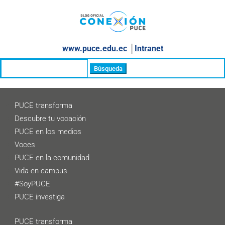
www.puce.edu.ec
│
Intranet
Buscar:
PUCE transforma
Descubre tu vocación
PUCE en los medios
Voces
PUCE en la comunidad
Vida en campus
#SoyPUCE
PUCE investiga
PUCE transforma