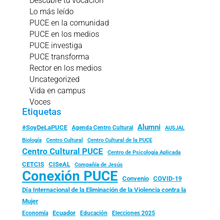
Descubre tu vocación
Lo más leído
PUCE en la comunidad
PUCE en los medios
PUCE investiga
PUCE transforma
Rector en los medios
Uncategorized
Vida en campus
Voces
Etiquetas
Alumni
#SoyDeLaPUCE
Agenda Centro Cultural
AUSJAL
Biología
Centro Cultural
Centro Cultural de la PUCE
Centro Cultural PUCE
Centro de Psicología Aplicada
CISeAL
CETCIS
Compañía de Jesús
Conexión PUCE
Convenio
COVID-19
Día Internacional de la Eliminación de la Violencia contra la
Mujer
Ecuador
Economía
Educación
Elecciones 2025