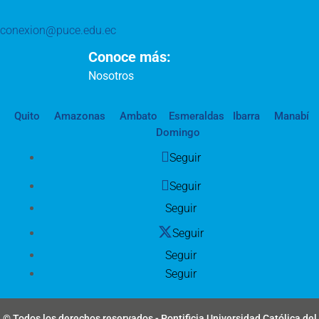
conexion@puce.edu.ec
Conoce más:
Nosotros
Quito
Amazonas
Ambato
Esmeraldas
Ibarra
Manabí
Domingo
Seguir
Seguir
Seguir
Seguir
Seguir
Seguir
© Todos los derechos reservados - Pontificia Universidad Católica del