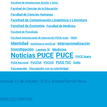
Facultad de Arquitectura Diseño y Artes
Facultad de Ciencias de la Educación
Facultad de Ciencias Humanas
Facultad de Comunicación Lingüística y Literatura
Facultad de Economía
Facultad de Medicina
Facultad de Psicología
FADA
Facultad Internacional de Innovación PUCE-Icam
Identidad
Internacionalización
Inteligencia Artificial
Investigación
Medicina
Laudato Si’
PUCE
Noticias PUCE
PUCE Ibarra
PUCE TEC
Quito
PUCESA
PUCESI
PUCE Nacional
Vacunación
Vinculación con la colectividad
Avenida 12 de Octubre 1076 y Vicente Ramón Roca
(593) (02) 2991700