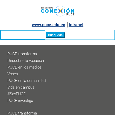
www.puce.edu.ec
│
Intranet
Buscar:
PUCE transforma
Descubre tu vocación
PUCE en los medios
Voces
PUCE en la comunidad
Vida en campus
#SoyPUCE
PUCE investiga
PUCE transforma