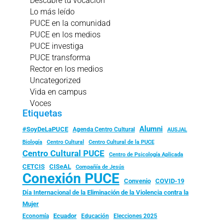
Descubre tu vocación
Lo más leído
PUCE en la comunidad
PUCE en los medios
PUCE investiga
PUCE transforma
Rector en los medios
Uncategorized
Vida en campus
Voces
Etiquetas
Alumni
#SoyDeLaPUCE
Agenda Centro Cultural
AUSJAL
Biología
Centro Cultural
Centro Cultural de la PUCE
Centro Cultural PUCE
Centro de Psicología Aplicada
CISeAL
CETCIS
Compañía de Jesús
Conexión PUCE
Convenio
COVID-19
Día Internacional de la Eliminación de la Violencia contra la
Mujer
Ecuador
Economía
Educación
Elecciones 2025