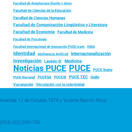
Facultad de Arquitectura Diseño y Artes
Facultad de Ciencias de la Educación
Facultad de Ciencias Humanas
Facultad de Comunicación Lingüística y Literatura
Facultad de Economía
Facultad de Medicina
Facultad de Psicología
FADA
Facultad Internacional de Innovación PUCE-Icam
Identidad
Internacionalización
Inteligencia Artificial
Investigación
Medicina
Laudato Si’
PUCE
Noticias PUCE
PUCE Ibarra
PUCE TEC
Quito
PUCESA
PUCESI
PUCE Nacional
Vacunación
Vinculación con la colectividad
Avenida 12 de Octubre 1076 y Vicente Ramón Roca
(593) (02) 2991700