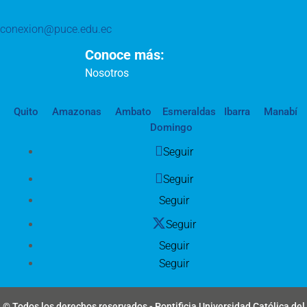
conexion@puce.edu.ec
Conoce más:
Nosotros
Quito
Amazonas
Ambato
Esmeraldas
Ibarra
Manabí
Domingo
Seguir
Seguir
Seguir
Seguir
Seguir
Seguir
© Todos los derechos reservados - Pontificia Universidad Católica del