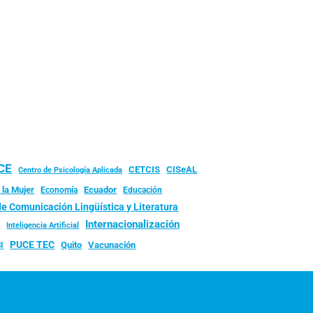
UCE
CISeAL
CETCIS
Centro de Psicología Aplicada
 la Mujer
Ecuador
Economía
Educación
de Comunicación Lingüística y Literatura
d
Internacionalización
Inteligencia Artificial
PUCE TEC
Quito
Vacunación
I