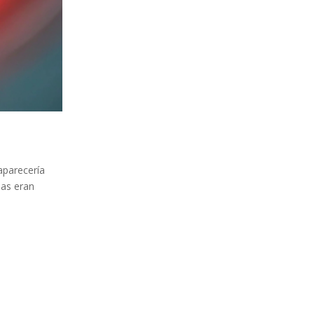
aparecería
mas eran