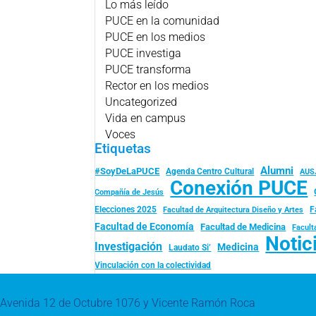
Lo más leído
PUCE en la comunidad
PUCE en los medios
PUCE investiga
PUCE transforma
Rector en los medios
Uncategorized
Vida en campus
Voces
Etiquetas
Alumni
#SoyDeLaPUCE
Agenda Centro Cultural
AUS
Conexión PUCE
Compañía de Jesús
Elecciones 2025
F
Facultad de Arquitectura Diseño y Artes
Facultad de Economía
Facultad de Medicina
Facult
Notic
Investigación
Medicina
Laudato Si’
Vinculación con la colectividad
Avenida 12 de Octubre 1076 y Vicente Ramón Roca