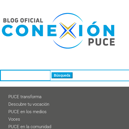
Buscar:
PUCE transforma
Descubre tu vocación
PUCE en los medios
Voces
PUCE en la comunidad