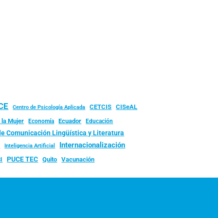
UCE
CISeAL
CETCIS
Centro de Psicología Aplicada
 la Mujer
Ecuador
Economía
Educación
de Comunicación Lingüística y Literatura
d
Internacionalización
Inteligencia Artificial
PUCE TEC
Quito
Vacunación
I