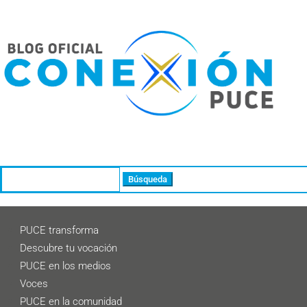
Buscar:
PUCE transforma
Descubre tu vocación
PUCE en los medios
Voces
PUCE en la comunidad