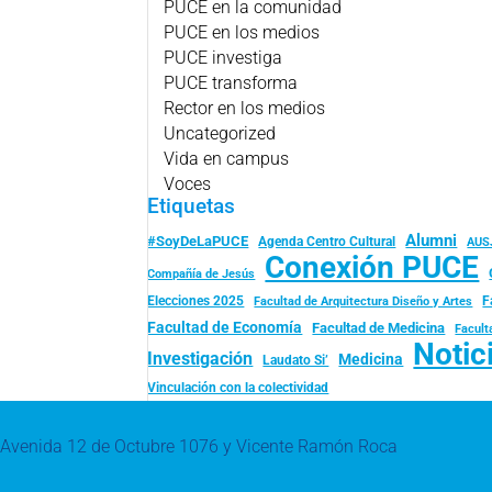
PUCE en la comunidad
PUCE en los medios
PUCE investiga
PUCE transforma
Rector en los medios
Uncategorized
Vida en campus
Voces
Etiquetas
Alumni
#SoyDeLaPUCE
Agenda Centro Cultural
AUS
Conexión PUCE
Compañía de Jesús
Elecciones 2025
F
Facultad de Arquitectura Diseño y Artes
Facultad de Economía
Facultad de Medicina
Facult
Notic
Investigación
Medicina
Laudato Si’
Vinculación con la colectividad
Avenida 12 de Octubre 1076 y Vicente Ramón Roca