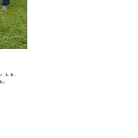
munidades
ca...