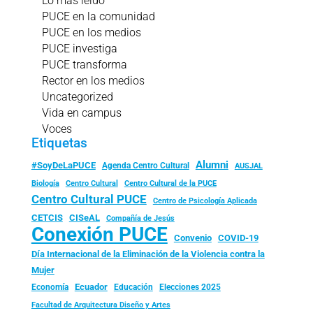
Lo más leído
PUCE en la comunidad
PUCE en los medios
PUCE investiga
PUCE transforma
Rector en los medios
Uncategorized
Vida en campus
Voces
Etiquetas
Alumni
#SoyDeLaPUCE
Agenda Centro Cultural
AUSJAL
Biología
Centro Cultural
Centro Cultural de la PUCE
Centro Cultural PUCE
Centro de Psicología Aplicada
CISeAL
CETCIS
Compañía de Jesús
Conexión PUCE
Convenio
COVID-19
Día Internacional de la Eliminación de la Violencia contra la
Mujer
Ecuador
Economía
Educación
Elecciones 2025
Facultad de Arquitectura Diseño y Artes