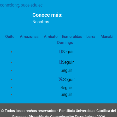
conexion@puce.edu.ec
Conoce más:
Nosotros
Quito
Amazonas
Ambato
Esmeraldas
Ibarra
Manabí
Domingo
Seguir
Seguir
Seguir
Seguir
Seguir
Seguir
© Todos los derechos reservados - Pontificia Universidad Católica del
Ecuador - Dirección de Comunicación Estratégica - 2026