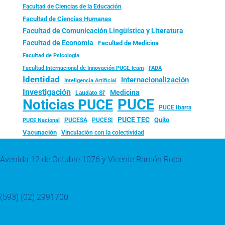
Facultad de Ciencias de la Educación
Facultad de Ciencias Humanas
Facultad de Comunicación Lingüística y Literatura
Facultad de Economía
Facultad de Medicina
Facultad de Psicología
FADA
Facultad Internacional de Innovación PUCE-Icam
Identidad
Internacionalización
Inteligencia Artificial
Investigación
Medicina
Laudato Si’
PUCE
Noticias PUCE
PUCE Ibarra
PUCE TEC
Quito
PUCESA
PUCESI
PUCE Nacional
Vacunación
Vinculación con la colectividad
Avenida 12 de Octubre 1076 y Vicente Ramón Roca
(593) (02) 2991700