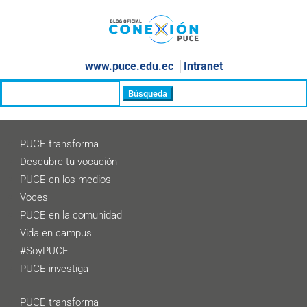
www.puce.edu.ec
│
Intranet
Buscar:
PUCE transforma
Descubre tu vocación
PUCE en los medios
Voces
PUCE en la comunidad
Vida en campus
#SoyPUCE
PUCE investiga
PUCE transforma