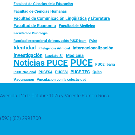
Facultad de Ciencias de la Educación
Facultad de Ciencias Humanas
Facultad de Comunicación Lingüística y Literatura
Facultad de Economía
Facultad de Medicina
Facultad de Psicología
FADA
Facultad Internacional de Innovación PUCE-Icam
Identidad
Internacionalización
Inteligencia Artificial
Investigación
Medicina
Laudato Si’
PUCE
Noticias PUCE
PUCE Ibarra
PUCE TEC
Quito
PUCESA
PUCESI
PUCE Nacional
Vacunación
Vinculación con la colectividad
Avenida 12 de Octubre 1076 y Vicente Ramón Roca
(593) (02) 2991700