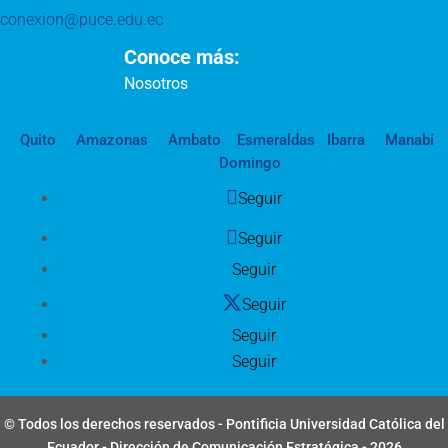
conexion@puce.edu.ec
Conoce más:
Nosotros
Quito
Amazonas
Ambato
Esmeraldas
Ibarra
Manabí
Domingo
Seguir
Seguir
Seguir
Seguir
Seguir
Seguir
© Todos los derechos reservados - Pontificia Universidad Católica del
Ecuador - Dirección de Comunicación Estratégica - 2026