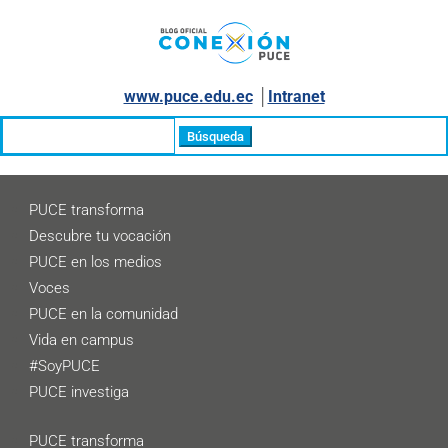
www.puce.edu.ec
│
Intranet
Buscar:
PUCE transforma
Descubre tu vocación
PUCE en los medios
Voces
PUCE en la comunidad
Vida en campus
#SoyPUCE
PUCE investiga
PUCE transforma