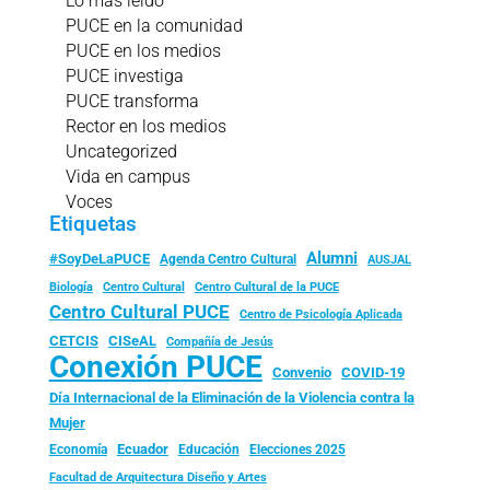
Lo más leído
PUCE en la comunidad
PUCE en los medios
PUCE investiga
PUCE transforma
Rector en los medios
Uncategorized
Vida en campus
Voces
Etiquetas
Alumni
#SoyDeLaPUCE
Agenda Centro Cultural
AUSJAL
Biología
Centro Cultural
Centro Cultural de la PUCE
Centro Cultural PUCE
Centro de Psicología Aplicada
CISeAL
CETCIS
Compañía de Jesús
Conexión PUCE
Convenio
COVID-19
Día Internacional de la Eliminación de la Violencia contra la
Mujer
Ecuador
Economía
Educación
Elecciones 2025
Facultad de Arquitectura Diseño y Artes