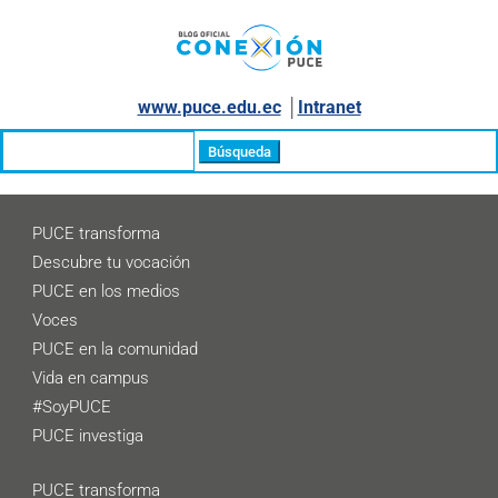
www.puce.edu.ec
│
Intranet
Buscar:
PUCE transforma
Descubre tu vocación
PUCE en los medios
Voces
PUCE en la comunidad
Vida en campus
#SoyPUCE
PUCE investiga
PUCE transforma