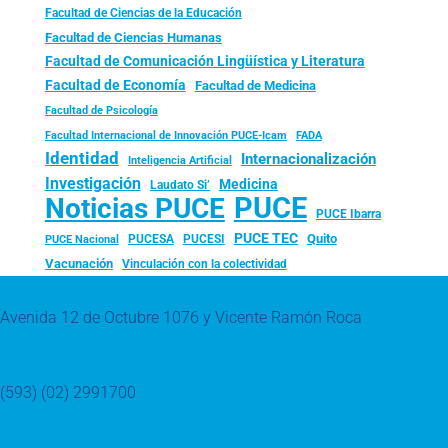
Facultad de Ciencias de la Educación
Facultad de Ciencias Humanas
Facultad de Comunicación Lingüística y Literatura
Facultad de Economía
Facultad de Medicina
Facultad de Psicología
FADA
Facultad Internacional de Innovación PUCE-Icam
Identidad
Internacionalización
Inteligencia Artificial
Investigación
Medicina
Laudato Si’
PUCE
Noticias PUCE
PUCE Ibarra
PUCE TEC
Quito
PUCESA
PUCESI
PUCE Nacional
Vacunación
Vinculación con la colectividad
Avenida 12 de Octubre 1076 y Vicente Ramón Roca
(593) (02) 2991700