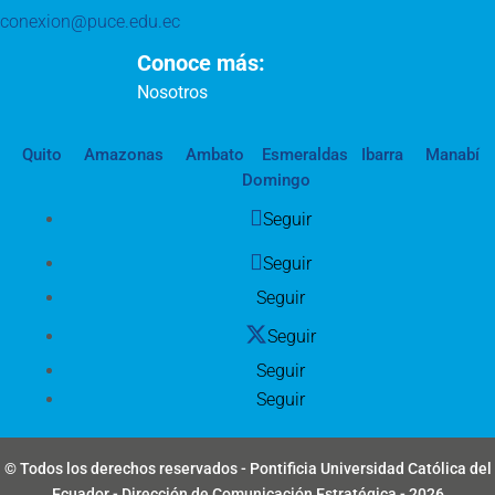
conexion@puce.edu.ec
Conoce más:
Nosotros
Quito
Amazonas
Ambato
Esmeraldas
Ibarra
Manabí
Domingo
Seguir
Seguir
Seguir
Seguir
Seguir
Seguir
© Todos los derechos reservados - Pontificia Universidad Católica del
Ecuador - Dirección de Comunicación Estratégica - 2026