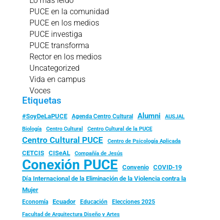
Lo más leído
PUCE en la comunidad
PUCE en los medios
PUCE investiga
PUCE transforma
Rector en los medios
Uncategorized
Vida en campus
Voces
Etiquetas
Alumni
#SoyDeLaPUCE
Agenda Centro Cultural
AUSJAL
Biología
Centro Cultural
Centro Cultural de la PUCE
Centro Cultural PUCE
Centro de Psicología Aplicada
CISeAL
CETCIS
Compañía de Jesús
Conexión PUCE
Convenio
COVID-19
Día Internacional de la Eliminación de la Violencia contra la
Mujer
Ecuador
Economía
Educación
Elecciones 2025
Facultad de Arquitectura Diseño y Artes