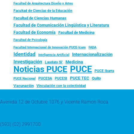
Facultad de Arquitectura Diseño y Artes
Facultad de Ciencias de la Educación
Facultad de Ciencias Humanas
Facultad de Comunicación Lingüística y Literatura
Facultad de Economía
Facultad de Medicina
Facultad de Psicología
FADA
Facultad Internacional de Innovación PUCE-Icam
Identidad
Internacionalización
Inteligencia Artificial
Investigación
Medicina
Laudato Si’
PUCE
Noticias PUCE
PUCE Ibarra
PUCE TEC
Quito
PUCESA
PUCESI
PUCE Nacional
Vacunación
Vinculación con la colectividad
Avenida 12 de Octubre 1076 y Vicente Ramón Roca
(593) (02) 2991700