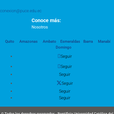
conexion@puce.edu.ec
Conoce más:
Nosotros
Quito
Amazonas
Ambato
Esmeraldas
Ibarra
Manabí
Domingo
Seguir
Seguir
Seguir
Seguir
Seguir
Seguir
© Todos los derechos reservados - Pontificia Universidad Católica del