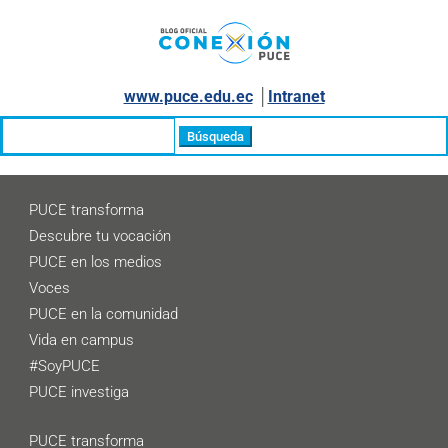
www.puce.edu.ec
│
Intranet
Buscar:
PUCE transforma
Descubre tu vocación
PUCE en los medios
Voces
PUCE en la comunidad
Vida en campus
#SoyPUCE
PUCE investiga
PUCE transforma