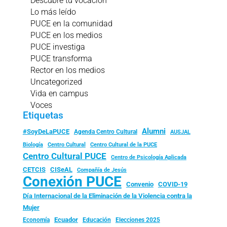
Descubre tu vocación
Lo más leído
PUCE en la comunidad
PUCE en los medios
PUCE investiga
PUCE transforma
Rector en los medios
Uncategorized
Vida en campus
Voces
Etiquetas
Alumni
#SoyDeLaPUCE
Agenda Centro Cultural
AUSJAL
Biología
Centro Cultural
Centro Cultural de la PUCE
Centro Cultural PUCE
Centro de Psicología Aplicada
CISeAL
CETCIS
Compañía de Jesús
Conexión PUCE
Convenio
COVID-19
Día Internacional de la Eliminación de la Violencia contra la
Mujer
Ecuador
Economía
Educación
Elecciones 2025