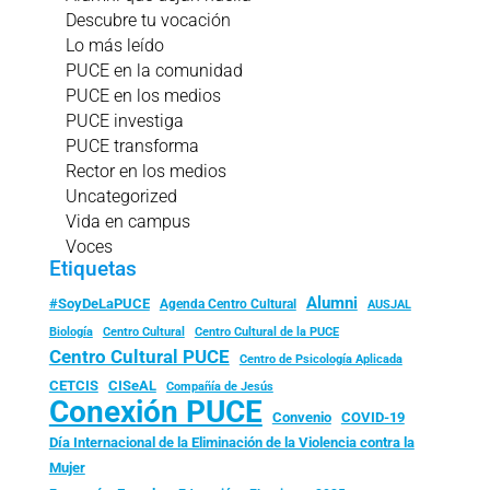
Descubre tu vocación
Lo más leído
PUCE en la comunidad
PUCE en los medios
PUCE investiga
PUCE transforma
Rector en los medios
Uncategorized
Vida en campus
Voces
Etiquetas
Alumni
#SoyDeLaPUCE
Agenda Centro Cultural
AUSJAL
Biología
Centro Cultural
Centro Cultural de la PUCE
Centro Cultural PUCE
Centro de Psicología Aplicada
CISeAL
CETCIS
Compañía de Jesús
Conexión PUCE
Convenio
COVID-19
Día Internacional de la Eliminación de la Violencia contra la
Mujer