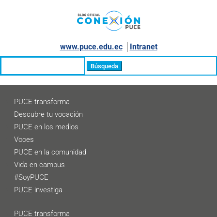
www.puce.edu.ec
│
Intranet
Buscar:
PUCE transforma
Descubre tu vocación
PUCE en los medios
Voces
PUCE en la comunidad
Vida en campus
#SoyPUCE
PUCE investiga
PUCE transforma