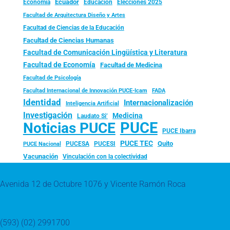
Ecuador
Economía
Educación
Elecciones 2025
Facultad de Arquitectura Diseño y Artes
Facultad de Ciencias de la Educación
Facultad de Ciencias Humanas
Facultad de Comunicación Lingüística y Literatura
Facultad de Economía
Facultad de Medicina
Facultad de Psicología
FADA
Facultad Internacional de Innovación PUCE-Icam
Identidad
Internacionalización
Inteligencia Artificial
Investigación
Medicina
Laudato Si’
PUCE
Noticias PUCE
PUCE Ibarra
PUCE TEC
Quito
PUCESA
PUCESI
PUCE Nacional
Vacunación
Vinculación con la colectividad
Avenida 12 de Octubre 1076 y Vicente Ramón Roca
(593) (02) 2991700