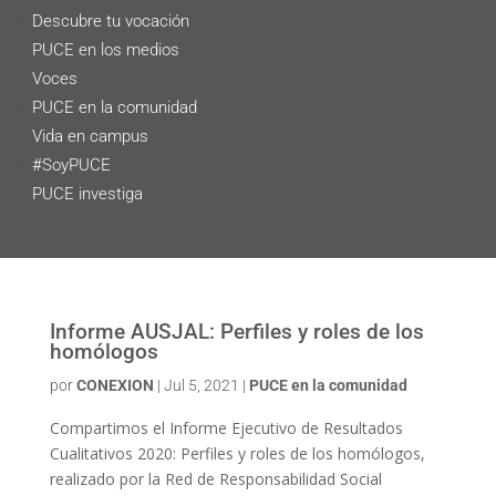
Descubre tu vocación
PUCE en los medios
Voces
PUCE en la comunidad
Vida en campus
#SoyPUCE
PUCE investiga
Informe AUSJAL: Perfiles y roles de los
homólogos
por
CONEXION
|
Jul 5, 2021
|
PUCE en la comunidad
Compartimos el Informe Ejecutivo de Resultados
Cualitativos 2020: Perfiles y roles de los homólogos,
realizado por la Red de Responsabilidad Social