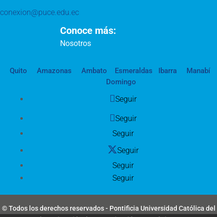
conexion@puce.edu.ec
Conoce más:
Nosotros
Quito
Amazonas
Ambato
Esmeraldas
Ibarra
Manabí
Domingo
Seguir
Seguir
Seguir
Seguir
Seguir
Seguir
© Todos los derechos reservados - Pontificia Universidad Católica del