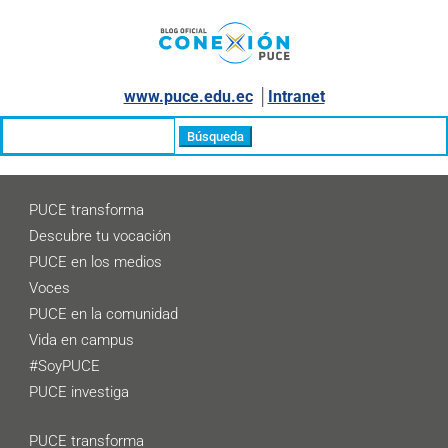
www.puce.edu.ec
│
Intranet
Buscar:
PUCE transforma
Descubre tu vocación
PUCE en los medios
Voces
PUCE en la comunidad
Vida en campus
#SoyPUCE
PUCE investiga
PUCE transforma