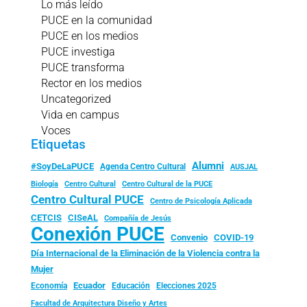
Lo más leído
PUCE en la comunidad
PUCE en los medios
PUCE investiga
PUCE transforma
Rector en los medios
Uncategorized
Vida en campus
Voces
Etiquetas
Alumni
#SoyDeLaPUCE
Agenda Centro Cultural
AUSJAL
Biología
Centro Cultural
Centro Cultural de la PUCE
Centro Cultural PUCE
Centro de Psicología Aplicada
CISeAL
CETCIS
Compañía de Jesús
Conexión PUCE
Convenio
COVID-19
Día Internacional de la Eliminación de la Violencia contra la
Mujer
Ecuador
Economía
Educación
Elecciones 2025
Facultad de Arquitectura Diseño y Artes