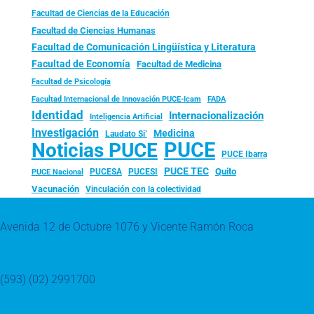
Facultad de Ciencias de la Educación
Facultad de Ciencias Humanas
Facultad de Comunicación Lingüística y Literatura
Facultad de Economía
Facultad de Medicina
Facultad de Psicología
FADA
Facultad Internacional de Innovación PUCE-Icam
Identidad
Internacionalización
Inteligencia Artificial
Investigación
Medicina
Laudato Si’
PUCE
Noticias PUCE
PUCE Ibarra
PUCE TEC
Quito
PUCESA
PUCESI
PUCE Nacional
Vacunación
Vinculación con la colectividad
Avenida 12 de Octubre 1076 y Vicente Ramón Roca
(593) (02) 2991700