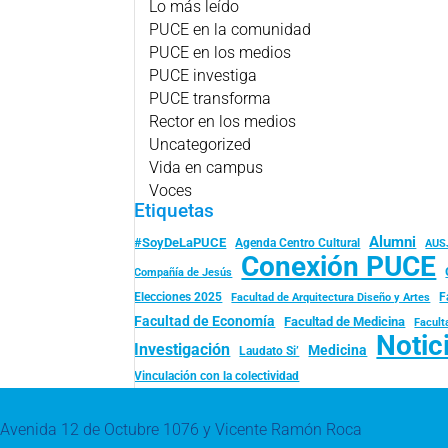
Lo más leído
PUCE en la comunidad
PUCE en los medios
PUCE investiga
PUCE transforma
Rector en los medios
Uncategorized
Vida en campus
Voces
Etiquetas
Alumni
#SoyDeLaPUCE
Agenda Centro Cultural
AUS
Conexión PUCE
Compañía de Jesús
Elecciones 2025
F
Facultad de Arquitectura Diseño y Artes
Facultad de Economía
Facultad de Medicina
Facult
Notic
Investigación
Medicina
Laudato Si’
Vinculación con la colectividad
Avenida 12 de Octubre 1076 y Vicente Ramón Roca