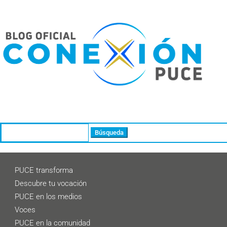
Buscar:
PUCE transforma
Descubre tu vocación
PUCE en los medios
Voces
PUCE en la comunidad