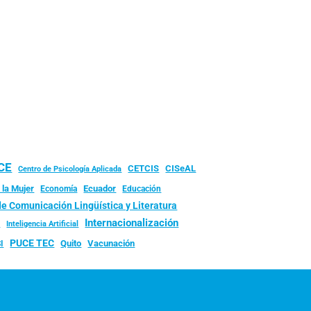
UCE
CISeAL
CETCIS
Centro de Psicología Aplicada
 la Mujer
Ecuador
Economía
Educación
de Comunicación Lingüística y Literatura
d
Internacionalización
Inteligencia Artificial
PUCE TEC
Quito
Vacunación
I