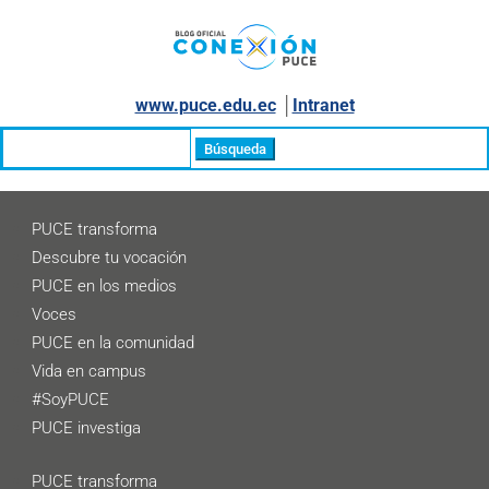
www.puce.edu.ec
│
Intranet
Buscar:
PUCE transforma
Descubre tu vocación
PUCE en los medios
Voces
PUCE en la comunidad
Vida en campus
#SoyPUCE
PUCE investiga
PUCE transforma