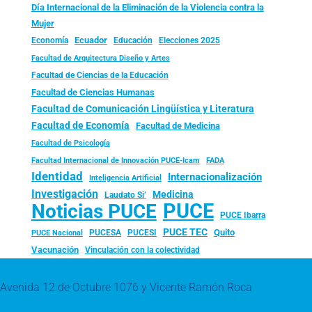
Día Internacional de la Eliminación de la Violencia contra la
Mujer
Ecuador
Economía
Educación
Elecciones 2025
Facultad de Arquitectura Diseño y Artes
Facultad de Ciencias de la Educación
Facultad de Ciencias Humanas
Facultad de Comunicación Lingüística y Literatura
Facultad de Economía
Facultad de Medicina
Facultad de Psicología
FADA
Facultad Internacional de Innovación PUCE-Icam
Identidad
Internacionalización
Inteligencia Artificial
Investigación
Medicina
Laudato Si’
PUCE
Noticias PUCE
PUCE Ibarra
PUCE TEC
Quito
PUCESA
PUCESI
PUCE Nacional
Vacunación
Vinculación con la colectividad
Avenida 12 de Octubre 1076 y Vicente Ramón Roca