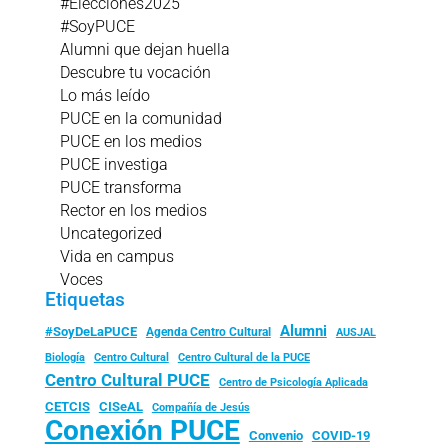
#Elecciones2025
#SoyPUCE
Alumni que dejan huella
Descubre tu vocación
Lo más leído
PUCE en la comunidad
PUCE en los medios
PUCE investiga
PUCE transforma
Rector en los medios
Uncategorized
Vida en campus
Voces
Etiquetas
Alumni
#SoyDeLaPUCE
Agenda Centro Cultural
AUSJAL
Biología
Centro Cultural
Centro Cultural de la PUCE
Centro Cultural PUCE
Centro de Psicología Aplicada
CISeAL
CETCIS
Compañía de Jesús
Conexión PUCE
Convenio
COVID-19