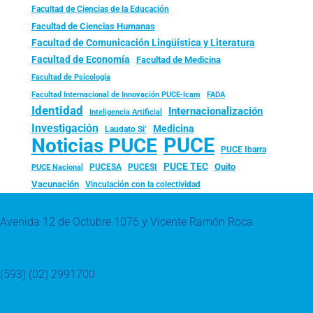
Facultad de Ciencias de la Educación
Facultad de Ciencias Humanas
Facultad de Comunicación Lingüística y Literatura
Facultad de Economía
Facultad de Medicina
Facultad de Psicología
FADA
Facultad Internacional de Innovación PUCE-Icam
Identidad
Internacionalización
Inteligencia Artificial
Investigación
Medicina
Laudato Si’
PUCE
Noticias PUCE
PUCE Ibarra
PUCE TEC
Quito
PUCESA
PUCESI
PUCE Nacional
Vacunación
Vinculación con la colectividad
Avenida 12 de Octubre 1076 y Vicente Ramón Roca
(593) (02) 2991700