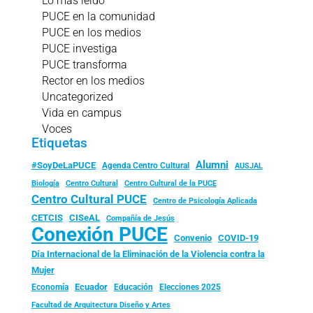
Lo más leído
PUCE en la comunidad
PUCE en los medios
PUCE investiga
PUCE transforma
Rector en los medios
Uncategorized
Vida en campus
Voces
Etiquetas
Alumni
#SoyDeLaPUCE
Agenda Centro Cultural
AUSJAL
Biología
Centro Cultural
Centro Cultural de la PUCE
Centro Cultural PUCE
Centro de Psicología Aplicada
CISeAL
CETCIS
Compañía de Jesús
Conexión PUCE
Convenio
COVID-19
Día Internacional de la Eliminación de la Violencia contra la
Mujer
Ecuador
Economía
Educación
Elecciones 2025
Facultad de Arquitectura Diseño y Artes