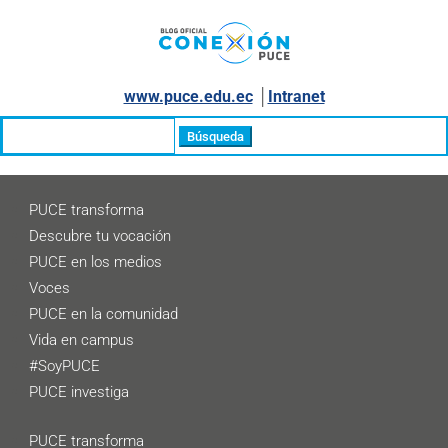
www.puce.edu.ec
│
Intranet
Buscar:
PUCE transforma
Descubre tu vocación
PUCE en los medios
Voces
PUCE en la comunidad
Vida en campus
#SoyPUCE
PUCE investiga
PUCE transforma