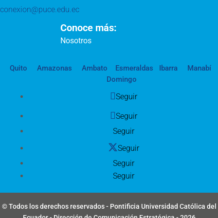
conexion@puce.edu.ec
Conoce más:
Nosotros
Quito
Amazonas
Ambato
Esmeraldas
Ibarra
Manabí
Domingo
Seguir
Seguir
Seguir
Seguir
Seguir
Seguir
© Todos los derechos reservados - Pontificia Universidad Católica del
Ecuador - Dirección de Comunicación Estratégica - 2026