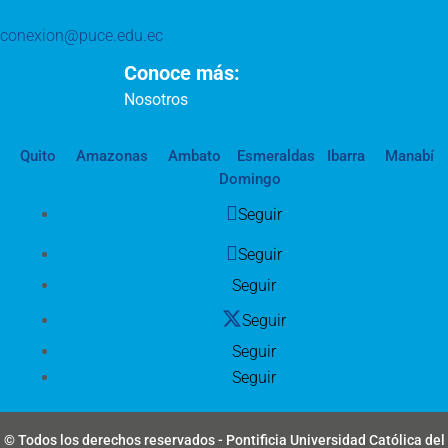
conexion@puce.edu.ec
Conoce más:
Nosotros
Quito
Amazonas
Ambato
Esmeraldas
Ibarra
Manabí
Domingo
Seguir
Seguir
Seguir
Seguir
Seguir
Seguir
© Todos los derechos reservados - Pontificia Universidad Católica del