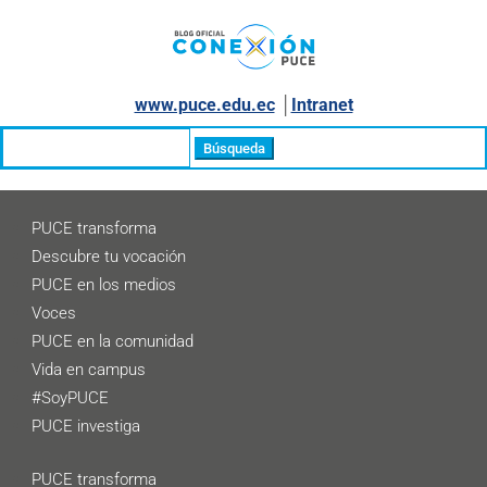
www.puce.edu.ec
│
Intranet
Buscar:
PUCE transforma
Descubre tu vocación
PUCE en los medios
Voces
PUCE en la comunidad
Vida en campus
#SoyPUCE
PUCE investiga
PUCE transforma