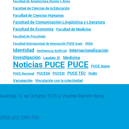
Facultad de Arquitectura Diseño y Artes
Facultad de Ciencias de la Educación
Facultad de Ciencias Humanas
Facultad de Comunicación Lingüística y Literatura
Facultad de Economía
Facultad de Medicina
Facultad de Psicología
FADA
Facultad Internacional de Innovación PUCE-Icam
Identidad
Internacionalización
Inteligencia Artificial
Investigación
Medicina
Laudato Si’
PUCE
Noticias PUCE
PUCE Ibarra
PUCE TEC
Quito
PUCESA
PUCESI
PUCE Nacional
Vacunación
Vinculación con la colectividad
Avenida 12 de Octubre 1076 y Vicente Ramón Roca
(593) (02) 2991700